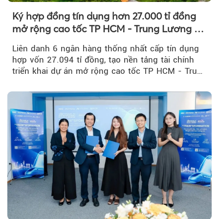
Ký hợp đồng tín dụng hơn 27.000 tỉ đồng
mở rộng cao tốc TP HCM - Trung Lương -
Mỹ Thuận
Liên danh 6 ngân hàng thống nhất cấp tín dụng
hợp vốn 27.094 tỉ đồng, tạo nền tảng tài chính
triển khai dự án mở rộng cao tốc TP HCM - Trung
Lương - Mỹ Thuận, tuyến giao thông huyết mạch
kết nối TP HCM với Đồng bằng sông Cửu Long.