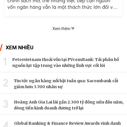
chính sách mở, thế nhưng việc tiếp cận nguồn
vốn ngân hàng vẫn là một thách thức lớn đối với
nhiều doanh nghiệp,..
Xem thêm
XEM NHIỀU
1
Petrovietnam thoái vốn tại PVcomBank: Tái phân bổ
nguồn lực tập trung vào những lĩnh vực cốt lõi
2
Tin tức ngân hàng nổi bật tuần qua: Sacombank cắt
giảm hơn 3.700 nhân sự
3
Hoàng Anh Gia Lai lãi gần 2.300 tỷ đồng nửa đầu năm,
dòng tiền kinh doanh dương trở lại
4
Global Banking & Finance Review Awards vinh danh