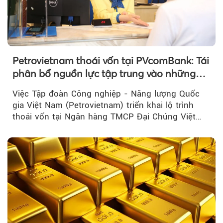
Petrovietnam thoái vốn tại PVcomBank: Tái
phân bổ nguồn lực tập trung vào những
lĩnh vực cốt lõi
Việc Tập đoàn Công nghiệp - Năng lượng Quốc
gia Việt Nam (Petrovietnam) triển khai lộ trình
thoái vốn tại Ngân hàng TMCP Đại Chúng Việt
Nam là bước đi trong quá trình cơ cấu...