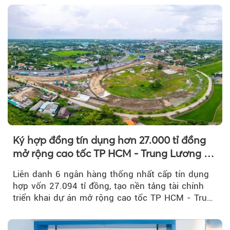
Ký hợp đồng tín dụng hơn 27.000 tỉ đồng
mở rộng cao tốc TP HCM - Trung Lương -
Mỹ Thuận
Liên danh 6 ngân hàng thống nhất cấp tín dụng
hợp vốn 27.094 tỉ đồng, tạo nền tảng tài chính
triển khai dự án mở rộng cao tốc TP HCM - Trung
Lương - Mỹ Thuận, tuyến giao thông huyết mạch
kết nối TP HCM với Đồng bằng sông Cửu Long.