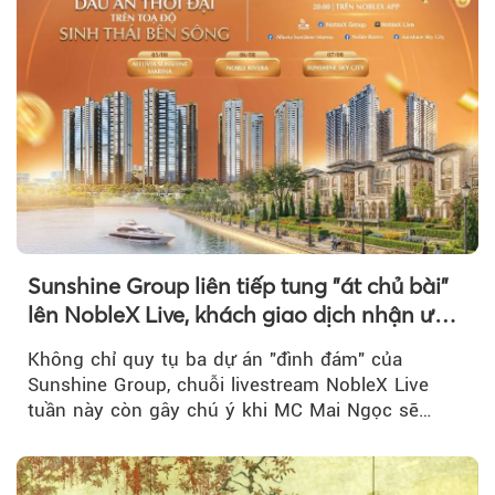
Sunshine Group liên tiếp tung "át chủ bài"
lên NobleX Live, khách giao dịch nhận ưu
đãi hàng trăm triệu đồng
Không chỉ quy tụ ba dự án "đình đám" của
Sunshine Group, chuỗi livestream NobleX Live
tuần này còn gây chú ý khi MC Mai Ngọc sẽ
đồng hành trong phiên livestream giới thiệu...