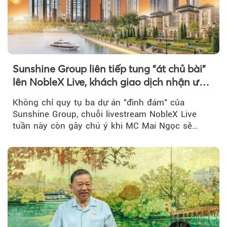
Sunshine Group liên tiếp tung "át chủ bài"
lên NobleX Live, khách giao dịch nhận ưu
đãi hàng trăm triệu đồng
Không chỉ quy tụ ba dự án "đình đám" của
Sunshine Group, chuỗi livestream NobleX Live
tuần này còn gây chú ý khi MC Mai Ngọc sẽ
đồng hành trong phiên livestream giới thiệu...