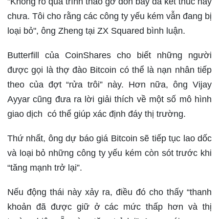
"Không rõ quá trình tháo gỡ đòn bẩy đã kết thúc hay
chưa. Tôi cho rằng các công ty yếu kém vẫn đang bị
loại bỏ", ông Zheng tại ZX Squared bình luận.
Butterfill của CoinShares cho biết những người
được gọi là thợ đào Bitcoin có thể là nạn nhân tiếp
theo của đợt “rửa trôi” này. Hơn nữa, ông Vijay
Ayyar cũng đưa ra lời giải thích về một số mô hình
giao dịch có thể giúp xác định đáy thị trường.
Thứ nhất, ông dự báo giá Bitcoin sẽ tiếp tục lao dốc
và loại bỏ những công ty yếu kém còn sót trước khi
“tăng mạnh trở lại”.
Nếu động thái này xảy ra, điều đó cho thấy “thanh
khoản đã được giữ ở các mức thấp hơn và thị