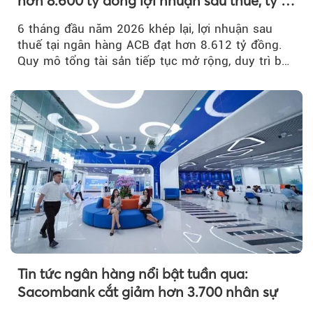
hơn 8.600 tỷ đồng lợi nhuận sau thuế, tỷ lệ
nợ xấu thấp nhất ngành
6 tháng đầu năm 2026 khép lại, lợi nhuận sau
thuế tại ngân hàng ACB đạt hơn 8.612 tỷ đồng.
Quy mô tổng tài sản tiếp tục mở rộng, duy trì bộ
đệm dự phòng...
Tin tức ngân hàng nổi bật tuần qua:
Sacombank cắt giảm hơn 3.700 nhân sự