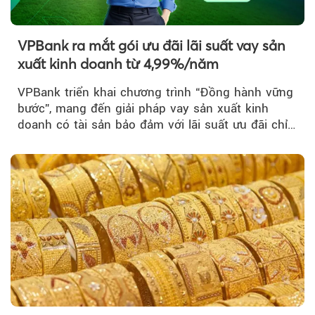
VPBank ra mắt gói ưu đãi lãi suất vay sản
xuất kinh doanh từ 4,99%/năm
VPBank triển khai chương trình “Đồng hành vững
bước”, mang đến giải pháp vay sản xuất kinh
doanh có tài sản bảo đảm với lãi suất ưu đãi chỉ
từ 4,99%/năm...