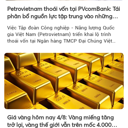
Petrovietnam thoái vốn tại PVcomBank: Tái
phân bổ nguồn lực tập trung vào những
lĩnh vực cốt lõi
Việc Tập đoàn Công nghiệp - Năng lượng Quốc
gia Việt Nam (Petrovietnam) triển khai lộ trình
thoái vốn tại Ngân hàng TMCP Đại Chúng Việt
Nam là bước đi trong quá trình cơ cấu...
Giá vàng hôm nay 4/8: Vàng miếng tăng
trở lại, vàng thế giới vẫn trên mốc 4.000