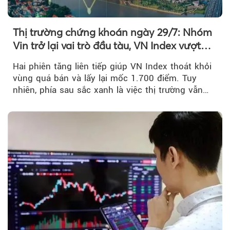
Thị trường chứng khoán ngày 29/7: Nhóm
Vin trở lại vai trò đầu tàu, VN Index vượt
mốc 1.700 điểm
Hai phiên tăng liên tiếp giúp VN Index thoát khỏi
vùng quá bán và lấy lại mốc 1.700 điểm. Tuy
nhiên, phía sau sắc xanh là việc thị trường vẫn
chủ yếu được nâng đỡ bởi nhóm Vin, còn dòng
tiền vẫn chưa thực sự trở lại.