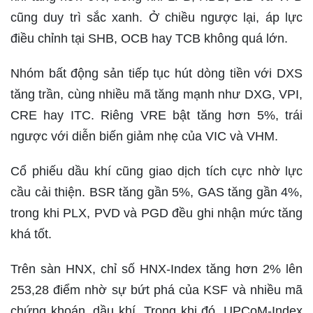
cũng duy trì sắc xanh. Ở chiều ngược lại, áp lực
điều chỉnh tại SHB, OCB hay TCB không quá lớn.
Nhóm bất động sản tiếp tục hút dòng tiền với DXS
tăng trần, cùng nhiều mã tăng mạnh như DXG, VPI,
CRE hay ITC. Riêng VRE bật tăng hơn 5%, trái
ngược với diễn biến giảm nhẹ của VIC và VHM.
Cổ phiếu dầu khí cũng giao dịch tích cực nhờ lực
cầu cải thiện. BSR tăng gần 5%, GAS tăng gần 4%,
trong khi PLX, PVD và PGD đều ghi nhận mức tăng
khá tốt.
Trên sàn HNX, chỉ số HNX-Index tăng hơn 2% lên
253,28 điểm nhờ sự bứt phá của KSF và nhiều mã
chứng khoán, dầu khí. Trong khi đó, UPCoM-Index