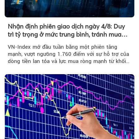
Nhận định phiên giao dịch ngày 4/8: Duy
trì tỷ trọng ở mức trung bình, tránh mua
đuổi
VN-Index mở đầu tuần bằng một phiên tăng
mạnh, vượt ngưỡng 1.760 điểm với sự hỗ trợ của
dòng tiền lan tỏa và lực mua ròng mạnh từ khối
ngoại....