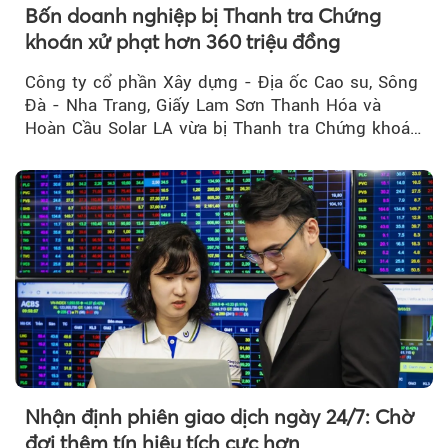
Bốn doanh nghiệp bị Thanh tra Chứng
khoán xử phạt hơn 360 triệu đồng
Công ty cổ phần Xây dựng - Địa ốc Cao su, Sông
Đà - Nha Trang, Giấy Lam Sơn Thanh Hóa và
Hoàn Cầu Solar LA vừa bị Thanh tra Chứng khoán
Nhà nước xử phạt tổng cộng hơn 362 triệu đồng
do vi phạm quy định về công bố thông tin trên
thị trường chứng khoán.
Nhận định phiên giao dịch ngày 24/7: Chờ
đợi thêm tín hiệu tích cực hơn