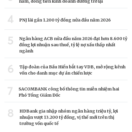
năm, dòng tiền kinh doanh dương trở lại
4
PNJ lãi gần 1.200 tỷ đồng nửa đầu năm 2026
5
Ngân hàng ACB nửa đầu năm 2026 đạt hơn 8.600 tỷ
đồng lợi nhuận sau thuế, tỷ lệ nợ xấu thấp nhất
ngành
6
Tập đoàn của Bầu Hiển bắt tay VDB, mở rộng kênh
vốn cho danh mục dự án chiến lược
7
SACOMBANK công bố thông tin miễn nhiệm hai
Phó Tổng Giám Đốc
8
HDBank gia nhập nhóm ngân hàng triệu tỷ, lợi
nhuận vượt 13.200 tỷ đồng, vị thế mới trên thị
trường vốn quốc tế