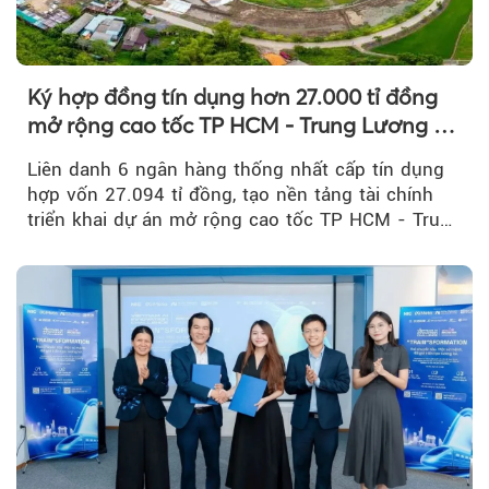
Ký hợp đồng tín dụng hơn 27.000 tỉ đồng
mở rộng cao tốc TP HCM - Trung Lương -
Mỹ Thuận
Liên danh 6 ngân hàng thống nhất cấp tín dụng
hợp vốn 27.094 tỉ đồng, tạo nền tảng tài chính
triển khai dự án mở rộng cao tốc TP HCM - Trung
Lương - Mỹ Thuận, tuyến giao thông huyết mạch
kết nối TP HCM với Đồng bằng sông Cửu Long.