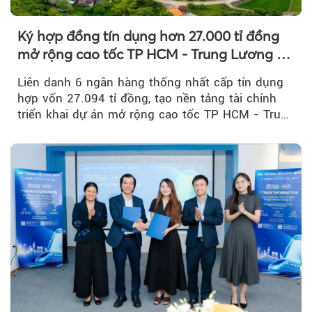
Ký hợp đồng tín dụng hơn 27.000 tỉ đồng
mở rộng cao tốc TP HCM - Trung Lương -
Mỹ Thuận
Liên danh 6 ngân hàng thống nhất cấp tín dụng
hợp vốn 27.094 tỉ đồng, tạo nền tảng tài chính
triển khai dự án mở rộng cao tốc TP HCM - Trung
Lương - Mỹ Thuận, tuyến giao thông huyết mạch
kết nối TP HCM với Đồng bằng sông Cửu Long.