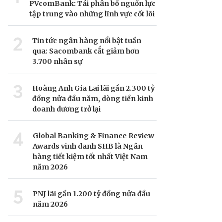
PVcomBank: Tái phân bổ nguồn lực
tập trung vào những lĩnh vực cốt lõi
2
Tin tức ngân hàng nổi bật tuần
qua: Sacombank cắt giảm hơn
3.700 nhân sự
3
Hoàng Anh Gia Lai lãi gần 2.300 tỷ
đồng nửa đầu năm, dòng tiền kinh
doanh dương trở lại
4
Global Banking & Finance Review
Awards vinh danh SHB là Ngân
hàng tiết kiệm tốt nhất Việt Nam
năm 2026
5
PNJ lãi gần 1.200 tỷ đồng nửa đầu
năm 2026