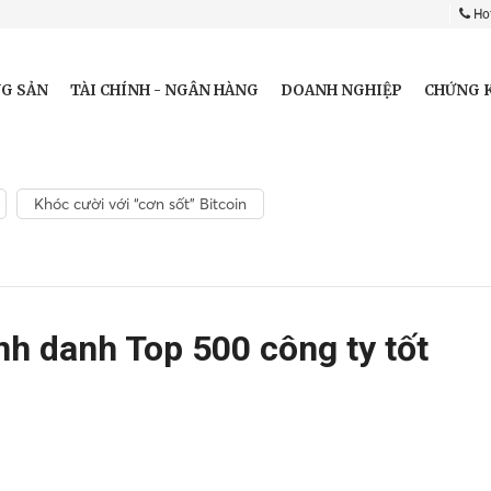
Hot
G SẢN
TÀI CHÍNH - NGÂN HÀNG
DOANH NGHIỆP
CHỨNG 
Khóc cười với “cơn sốt” Bitcoin
h danh Top 500 công ty tốt