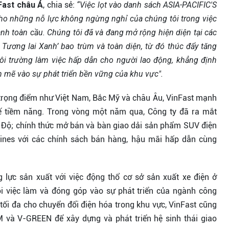
Fast châu Á
, chia sẻ:
“Việc lọt vào danh sách ASIA-PACIFIC'S
 những nỗ lực không ngừng nghỉ của chúng tôi trong việc
h toàn cầu. Chúng tôi đã và đang mở rộng hiện diện tại các
ì Tương lai Xanh’ bao trùm và toàn diện, từ đó thúc đẩy tăng
ôi trường làm việc hấp dẫn cho người lao động, khẳng định
h mẽ vào sự phát triển bền vững của khu vực".
ờng trọng điểm như Việt Nam, Bắc Mỹ và châu Âu, VinFast mạnh
ế tiềm năng. Trong vòng một năm qua, Công ty đã ra mắt
n Độ; chính thức mở bán và bàn giao dải sản phẩm SUV điện
ppines với các chính sách bán hàng, hậu mãi hấp dẫn cùng
g lực sản xuất với việc động thổ cơ sở sản xuất xe điện ở
ội việc làm và đóng góp vào sự phát triển của ngành công
 tối đa cho chuyển đổi điện hóa trong khu vực, VinFast cũng
M và V-GREEN để xây dựng và phát triển hệ sinh thái giao