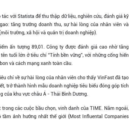
ác với Statista để thu thập dữ liệu, nghiên cứu, đánh giá kỹ
 gao: tăng trưởng doanh thu, sự hài lòng của nhân viên và
môi trường, xã hội và quản trị doanh nghiệp).
iểm ấn tượng 89,01. Công ty được đánh giá cao nhờ tăng
tên tuổi lớn ở tiêu chí “Tính bền vững”, với những cống hiến
arbon và cách mạng xanh toàn cầu.
iêu chí về sự hài lòng của nhân viên cho thấy VinFast đã tạo
kết, trở thành hình mẫu doanh nghiệp tiêu biểu đóng góp tích
ững của khu vực châu Á - Thái Bình Dương.
ặt trong các cuộc bầu chọn, vinh danh của TIME. Năm ngoái,
ó tầm ảnh hưởng nhất thế giới (Most Influental Companies