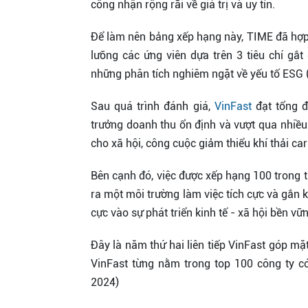
công nhận rộng rãi về giá trị và uy tín.
Để làm nên bảng xếp hạng này, TIME đã hợp t
lưỡng các ứng viên dựa trên 3 tiêu chí gắt
những phân tích nghiêm ngặt về yếu tố ESG (
Sau quá trình đánh giá,
VinFast
đạt tổng đ
trưởng doanh thu ổn định và vượt qua nhiều 
cho xã hội, công cuộc giảm thiểu khí thải c
Bên cạnh đó, việc được xếp hạng 100 trong t
ra một môi trường làm việc tích cực và gắn 
cực vào sự phát triển kinh tế - xã hội bền v
Đây là năm thứ hai liên tiếp VinFast góp m
VinFast từng nằm trong top 100 công ty c
2024)