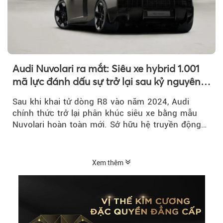
Audi Nuvolari ra mắt: Siêu xe hybrid 1.001
mã lực đánh dấu sự trở lại sau kỷ nguyên
R8
Sau khi khai tử dòng R8 vào năm 2024, Audi
chính thức trở lại phân khúc siêu xe bằng mẫu
Nuvolari hoàn toàn mới. Sở hữu hệ truyền động
hybrid 1.001 mã lực, tốc độ tối đa trên 350 km/h
và số lượng giới hạn chỉ 499 chiếc, Nuvolari được
xem là tuyên ngôn mới của Audi trong kỷ nguyên
Xem thêm
điện hóa.