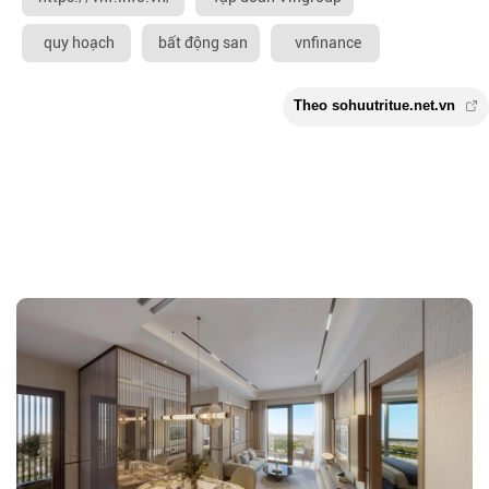
quy hoạch
bất động san
vnfinance
Theo sohuutritue.net