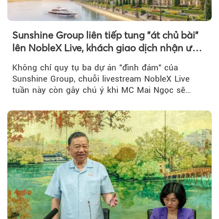
Sunshine Group liên tiếp tung "át chủ bài"
lên NobleX Live, khách giao dịch nhận ưu
đãi hàng trăm triệu đồng
Không chỉ quy tụ ba dự án "đình đám" của
Sunshine Group, chuỗi livestream NobleX Live
tuần này còn gây chú ý khi MC Mai Ngọc sẽ
đồng hành trong phiên livestream giới thiệu...