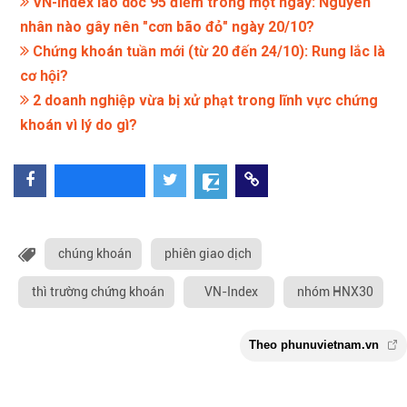
VN-Index lao dốc 95 điểm trong một ngày: Nguyên
nhân nào gây nên "cơn bão đỏ" ngày 20/10?
Chứng khoán tuần mới (từ 20 đến 24/10): Rung lắc là
cơ hội?
2 doanh nghiệp vừa bị xử phạt trong lĩnh vực chứng
khoán vì lý do gì?
chúng khoán
phiên giao dịch
thì trường chứng khoán
VN-Index
nhóm HNX30