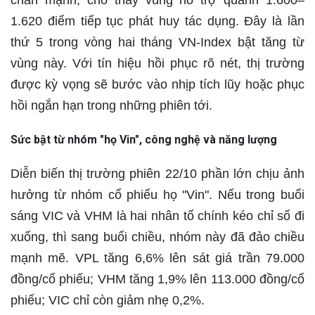
chân mạnh, cho thấy vùng hỗ trợ quanh 1.600–
1.620 điểm tiếp tục phát huy tác dụng. Đây là lần
thứ 5 trong vòng hai tháng VN-Index bật tăng từ
vùng này. Với tín hiệu hồi phục rõ nét, thị trường
được kỳ vọng sẽ bước vào nhịp tích lũy hoặc phục
hồi ngắn hạn trong những phiên tới.
Sức bật từ nhóm "họ Vin", công nghệ và năng lượng
Diễn biến thị trường phiên 22/10 phần lớn chịu ảnh
hưởng từ nhóm cổ phiếu họ "Vin". Nếu trong buổi
sáng VIC và VHM là hai nhân tố chính kéo chỉ số đi
xuống, thì sang buổi chiều, nhóm này đã đảo chiều
mạnh mẽ. VPL tăng 6,6% lên sát giá trần 79.000
đồng/cổ phiếu; VHM tăng 1,9% lên 113.000 đồng/cổ
phiếu; VIC chỉ còn giảm nhẹ 0,2%.