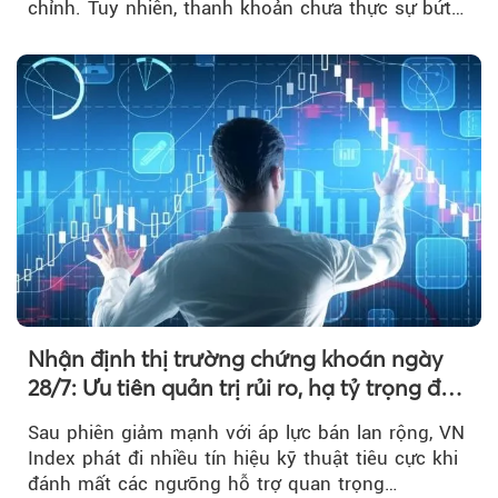
chỉnh. Tuy nhiên, thanh khoản chưa thực sự bứt
phá khiến xu hướng tăng vẫn cần thêm...
Nhận định thị trường chứng khoán ngày
28/7: Ưu tiên quản trị rủi ro, hạ tỷ trọng đòn
bẩy
Sau phiên giảm mạnh với áp lực bán lan rộng, VN
Index phát đi nhiều tín hiệu kỹ thuật tiêu cực khi
đánh mất các ngưỡng hỗ trợ quan trọng…