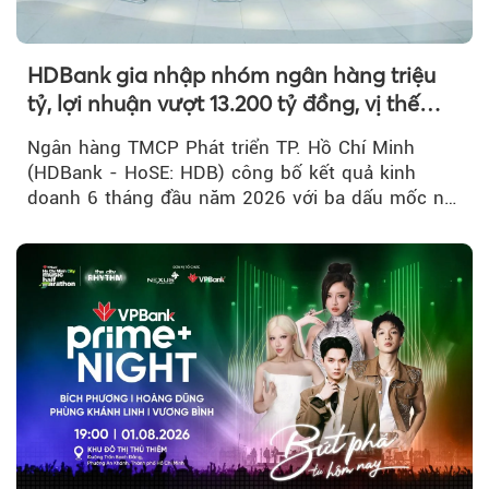
HDBank gia nhập nhóm ngân hàng triệu
tỷ, lợi nhuận vượt 13.200 tỷ đồng, vị thế
mới trên thị trường vốn quốc tế
Ngân hàng TMCP Phát triển TP. Hồ Chí Minh
(HDBank - HoSE: HDB) công bố kết quả kinh
doanh 6 tháng đầu năm 2026 với ba dấu mốc nổi
bật: gia nhập nhóm ngân hàng...