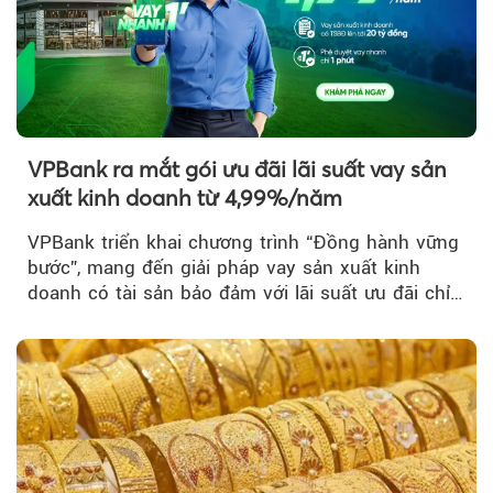
VPBank ra mắt gói ưu đãi lãi suất vay sản
xuất kinh doanh từ 4,99%/năm
VPBank triển khai chương trình “Đồng hành vững
bước”, mang đến giải pháp vay sản xuất kinh
doanh có tài sản bảo đảm với lãi suất ưu đãi chỉ
từ 4,99%/năm...