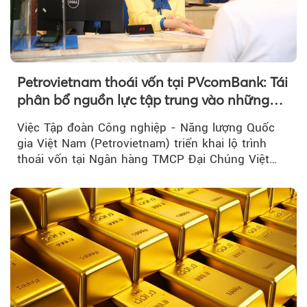
Petrovietnam thoái vốn tại PVcomBank: Tái
phân bổ nguồn lực tập trung vào những
lĩnh vực cốt lõi
Việc Tập đoàn Công nghiệp - Năng lượng Quốc
gia Việt Nam (Petrovietnam) triển khai lộ trình
thoái vốn tại Ngân hàng TMCP Đại Chúng Việt
Nam là bước đi trong quá trình cơ cấu...