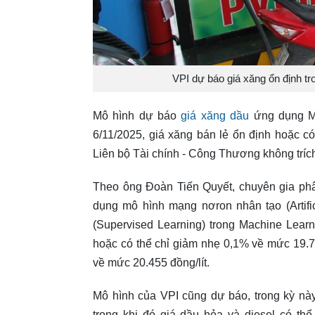
VPI dự báo giá xăng ổn định tr
Mô hình dự báo
giá xăng dầu
ứng dụng Ma
6/11/2025, giá xăng bán lẻ ổn định hoặc c
Liên bộ Tài chính - Công Thương không trích
Theo ông Đoàn Tiến Quyết, chuyên gia phâ
dụng mô hình mạng nơron nhân tạo (Artifi
(Supervised Learning) trong Machine Lear
hoặc có thể chỉ giảm nhẹ 0,1% về mức 19.7
về mức 20.455 đồng/lít.
Mô hình của VPI cũng dự báo, trong kỳ nà
trong khi đó giá dầu hỏa và diesel có thể