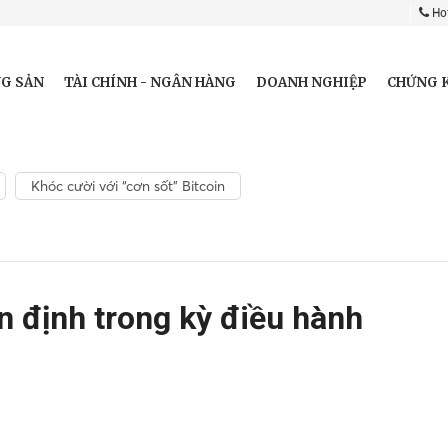
Hot
G SẢN
TÀI CHÍNH - NGÂN HÀNG
DOANH NGHIỆP
CHỨNG 
Khóc cười với “cơn sốt” Bitcoin
n định trong kỳ điều hành