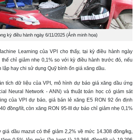
ong kỳ điều hành ngày 6/11/2025 (Ảnh minh họa)
chine Learning của VPI cho thấy, tại kỳ điều hành ngày
ó thể chỉ giảm nhẹ 0,1% so với kỳ điều hành trước đó, nếu
 lập hay chi sử dụng Quỹ bình ổn giá xăng dầu.
n tích dữ liệu của VPI, mô hình dự báo giá xăng dầu ứng
cial Neural Network - ANN) và thuật toán học có giám sát
ning của VPI dự báo, giá bán lẻ xăng E5 RON 92 ổn định
40 đồng/lít, còn xăng RON 95-III dự báo chỉ giảm nhẹ 0,1%
y giá dầu mazut có thể giảm 2,2% về mức 14.308 đồng/kg,
 tăng 0,5% lên mức lần lượt là 19.366 đồng/lít và 19.296