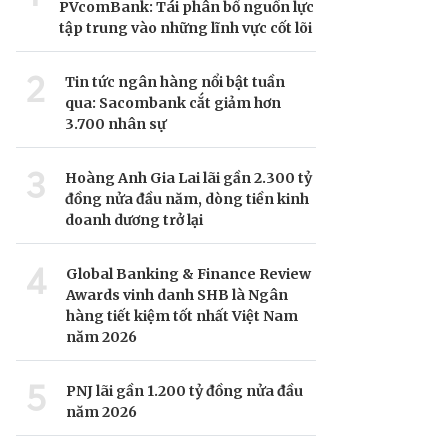
PVcomBank: Tái phân bổ nguồn lực
tập trung vào những lĩnh vực cốt lõi
2
Tin tức ngân hàng nổi bật tuần
qua: Sacombank cắt giảm hơn
3.700 nhân sự
3
Hoàng Anh Gia Lai lãi gần 2.300 tỷ
đồng nửa đầu năm, dòng tiền kinh
doanh dương trở lại
4
Global Banking & Finance Review
Awards vinh danh SHB là Ngân
hàng tiết kiệm tốt nhất Việt Nam
năm 2026
5
PNJ lãi gần 1.200 tỷ đồng nửa đầu
năm 2026