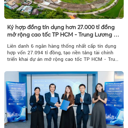
Ký hợp đồng tín dụng hơn 27.000 tỉ đồng
mở rộng cao tốc TP HCM - Trung Lương -
Mỹ Thuận
Liên danh 6 ngân hàng thống nhất cấp tín dụng
hợp vốn 27.094 tỉ đồng, tạo nền tảng tài chính
triển khai dự án mở rộng cao tốc TP HCM - Trung
Lương - Mỹ Thuận, tuyến giao thông huyết mạch
kết nối TP HCM với Đồng bằng sông Cửu Long.