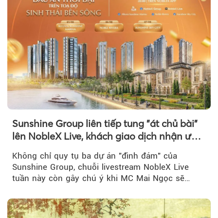
Sunshine Group liên tiếp tung "át chủ bài"
lên NobleX Live, khách giao dịch nhận ưu
đãi hàng trăm triệu đồng
Không chỉ quy tụ ba dự án "đình đám" của
Sunshine Group, chuỗi livestream NobleX Live
tuần này còn gây chú ý khi MC Mai Ngọc sẽ
đồng hành trong phiên livestream giới thiệu...