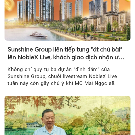
Sunshine Group liên tiếp tung "át chủ bài"
lên NobleX Live, khách giao dịch nhận ưu
đãi hàng trăm triệu đồng
Không chỉ quy tụ ba dự án "đình đám" của
Sunshine Group, chuỗi livestream NobleX Live
tuần này còn gây chú ý khi MC Mai Ngọc sẽ
đồng hành trong phiên livestream giới thiệu...