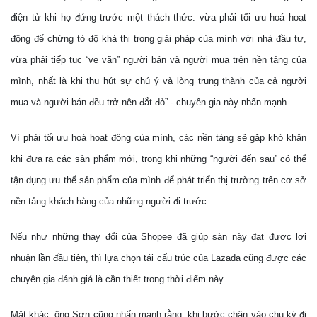
điện tử khi họ đứng trước một thách thức: vừa phải tối ưu hoá hoạt
động để chứng tỏ độ khả thi trong giải pháp của mình với nhà đầu tư,
vừa phải tiếp tục “ve vãn” người bán và người mua trên nền tảng của
mình, nhất là khi thu hút sự chú ý và lòng trung thành của cả người
mua và người bán đều trở nên đắt đỏ” - chuyên gia này nhấn mạnh.
Vì phải tối ưu hoá hoạt động của mình, các nền tảng sẽ gặp khó khăn
khi đưa ra các sản phẩm mới, trong khi những “người đến sau” có thể
tận dụng ưu thế sản phẩm của mình để phát triển thị trường trên cơ sở
nền tảng khách hàng của những người đi trước.
Nếu như những thay đổi của Shopee đã giúp sàn này đạt được lợi
nhuận lần đầu tiên, thì lựa chọn tái cấu trúc của Lazada cũng được các
chuyên gia đánh giá là cần thiết trong thời điểm này.
Mặt khác, ông Sơn cũng nhấn mạnh rằng, khi bước chân vào chu kỳ đi