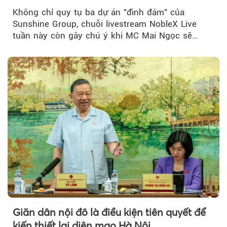
đãi hàng trăm triệu đồng
Không chỉ quy tụ ba dự án "đình đám" của
Sunshine Group, chuỗi livestream NobleX Live
tuần này còn gây chú ý khi MC Mai Ngọc sẽ
đồng hành trong phiên livestream giới thiệu...
Giãn dân nội đô là điều kiện tiên quyết để
kiến thiết lại diện mạo Hà Nội