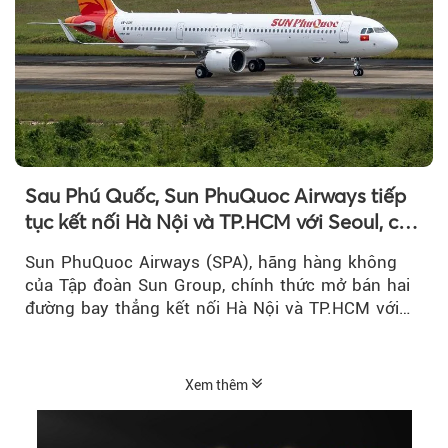
Sau Phú Quốc, Sun PhuQuoc Airways tiếp
tục kết nối Hà Nội và TP.HCM với Seoul, cất
cánh vào tháng 8 năm nay
Sun PhuQuoc Airways (SPA), hãng hàng không
của Tập đoàn Sun Group, chính thức mở bán hai
đường bay thẳng kết nối Hà Nội và TP.HCM với
Seoul (Hàn Quốc), dự kiến khai thác từ...
Xem thêm