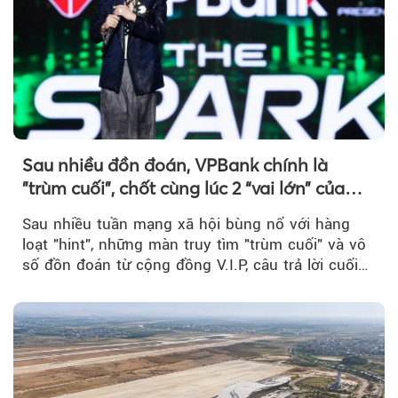
Sau nhiều đồn đoán, VPBank chính là
"trùm cuối", chốt cùng lúc 2 “vai lớn” của
BIGBANG World Tour tại Việt Nam
Sau nhiều tuần mạng xã hội bùng nổ với hàng
loạt "hint", những màn truy tìm "trùm cuối" và vô
số đồn đoán từ cộng đồng V.I.P, câu trả lời cuối
cùng đã lộ diện...