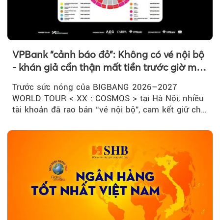
VPBank “cảnh báo đỏ”: Không có vé nội bộ
- khán giả cẩn thận mất tiền trước giờ mở
bán
Trước sức nóng của BIGBANG 2026–2027
WORLD TOUR < XX : COSMOS > tại Hà Nội, nhiều
tài khoản đã rao bán “vé nội bộ”, cam kết giữ chỗ
đẹp với mức giá cao...