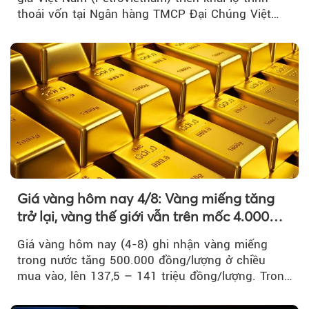
thoái vốn tại Ngân hàng TMCP Đại Chúng Việt
Nam là bước đi trong quá trình cơ cấu...
Giá vàng hôm nay 4/8: Vàng miếng tăng
trở lại, vàng thế giới vẫn trên mốc 4.000
USD/ounce
Giá vàng hôm nay (4-8) ghi nhận vàng miếng
trong nước tăng 500.000 đồng/lượng ở chiều
mua vào, lên 137,5 – 141 triệu đồng/lượng. Trong
khi đó, giá vàng thế giới giảm nhẹ nhưng vẫn duy
trì trên ngưỡng 4.000 USD/ounce.