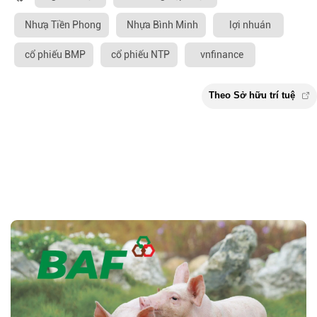
Nhưạ Tiền Phong
Nhựa Bình Minh
lợi nhuán
cổ phiếu BMP
cổ phiếu NTP
vnfinance