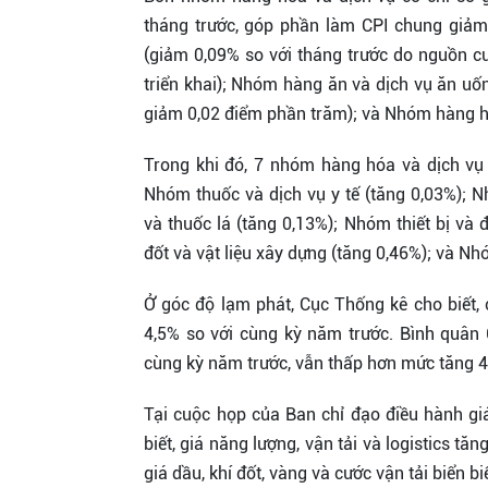
tháng trước, góp phần làm CPI chung giả
(giảm 0,09% so với tháng trước do nguồn c
triển khai); Nhóm hàng ăn và dịch vụ ăn uố
giảm 0,02 điểm phần trăm); và Nhóm hàng hó
Trong khi đó, 7 nhóm hàng hóa và dịch vụ
Nhóm thuốc và dịch vụ y tế (tăng 0,03%); 
và thuốc lá (tăng 0,13%); Nhóm thiết bị và 
đốt và vật liệu xây dựng (tăng 0,46%); và Nhó
Ở góc độ lạm phát, Cục Thống kê cho biết, 
4,5% so với cùng kỳ năm trước. Bình quâ
cùng kỳ năm trước, vẫn thấp hơn mức tăng 
Tại cuộc họp của Ban chỉ đạo điều hành g
biết, giá năng lượng, vận tải và logistics t
giá dầu, khí đốt, vàng và cước vận tải biển 