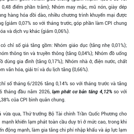
m 0,48 điểm phần trăm); Nhóm may mặc, mũ nón, giày dép
ung hàng hóa dồi dào, nhiều chương trình khuyến mại được
ng (giảm 0,07% so với tháng trước, góp phần làm CPI chung
a và dịch vụ khác (giảm 0,06%).
 có chỉ số giá tăng gồm: Nhóm giáo dục (tăng nhẹ 0,01%);
Nhóm thông tin và truyền thông (tăng 0,04%); Nhóm đồ uống
đồ dùng gia đình (tăng 0,17%); Nhóm nhà ở, điện nước, chất
m văn hóa, giải trí và du lịch tăng (0,66%).
chỉ số tháng 6/2026 tăng 0,14% so với tháng trước và tăng
n 6 tháng đầu năm 2026,
lạm phát cơ bản tăng 4,12%
so với
4,38% của CPI bình quân chung.
iá vừa qua, Thứ trưởng Bộ Tài chính Trần Quốc Phương cho
ăng mạnh khiến lạm phát toàn cầu duy trì ở mức cao, trong khi
biến động mạnh, làm gia tăng chi phí nhập khẩu và áp lực lạm