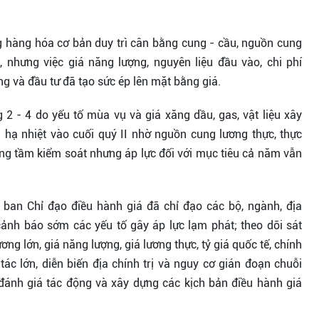
ng hàng hóa cơ bản duy trì cân bằng cung - cầu, nguồn cung
 nhưng việc giá năng lượng, nguyên liệu đầu vào, chi phí
ùng và đầu tư đã tạo sức ép lên mặt bằng giá.
 2 - 4 do yếu tố mùa vụ và giá xăng dầu, gas, vật liệu xây
hi hạ nhiệt vào cuối quý II nhờ nguồn cung lương thực, thực
ng tầm kiểm soát nhưng áp lực đối với mục tiêu cả năm vẫn
an Chỉ đạo điều hành giá đã chỉ đạo các bộ, ngành, địa
ảnh báo sớm các yếu tố gây áp lực lạm phát; theo dõi sát
ng lớn, giá năng lượng, giá lương thực, tỷ giá quốc tế, chính
ác lớn, diễn biến địa chính trị và nguy cơ gián đoạn chuỗi
 đánh giá tác động và xây dựng các kịch bản điều hành giá