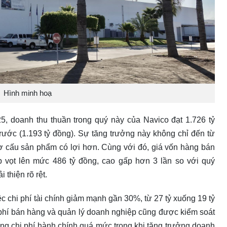
Hình minh hoạ
5, doanh thu thuần trong quý này của Navico đạt 1.726 tỷ
ước (1.193 tỷ đồng). Sự tăng trưởng này không chỉ đến từ
cơ cấu sản phẩm có lợi hơn. Cùng với đó, giá vốn hàng bán
p vọt lên mức 486 tỷ đồng, cao gấp hơn 3 lần so với quý
 thiện rõ rệt.
c chi phí tài chính giảm mạnh gần 30%, từ 27 tỷ xuống 19 tỷ
i phí bán hàng và quản lý doanh nghiệp cũng được kiểm soát
ng chi phí hành chính quá mức trong khi tăng trưởng doanh