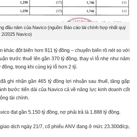
áng đầu năm của Navico (nguồn: Báo cáo tài chính hợp nhất quý
2/2025 Navico)
 khác đột biến hơn 911 tỷ đồng – chuyển biến rõ nét so với
uận trước thuế lên gần 370 tỷ đồng, thay vì lỗ nhẹ như năm
 đồng, trong khi cùng kỳ lỗ hơn 2 tỷ.
đã ghi nhận gần 465 tỷ đồng lợi nhuận sau thuế, tăng gấp
ánh bước tiến dài của Navico cả về năng lực kinh doanh cốt
ộng tài chính.
ico đạt gần 5.150 tỷ đồng, nợ phải trả là 1.888 tỷ đồng.
n giao dịch ngày 21/7, cổ phiếu ANV đang ở mức 23.300đ/cp,