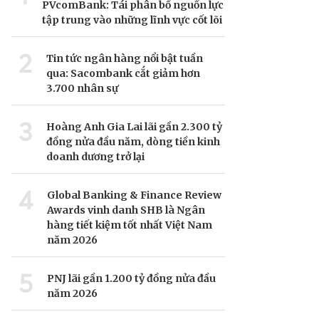
PVcomBank: Tái phân bổ nguồn lực
tập trung vào những lĩnh vực cốt lõi
2
Tin tức ngân hàng nổi bật tuần
qua: Sacombank cắt giảm hơn
3.700 nhân sự
3
Hoàng Anh Gia Lai lãi gần 2.300 tỷ
đồng nửa đầu năm, dòng tiền kinh
doanh dương trở lại
4
Global Banking & Finance Review
Awards vinh danh SHB là Ngân
hàng tiết kiệm tốt nhất Việt Nam
năm 2026
5
PNJ lãi gần 1.200 tỷ đồng nửa đầu
năm 2026