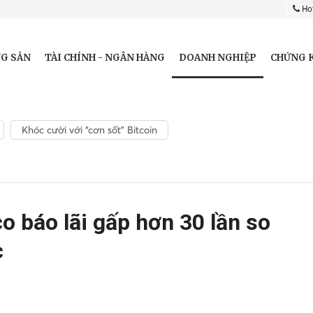
Hot
DOANH NGHIỆP
G SẢN
TÀI CHÍNH - NGÂN HÀNG
CHỨNG 
Khóc cười với “cơn sốt” Bitcoin
o báo lãi gấp hơn 30 lần so
c