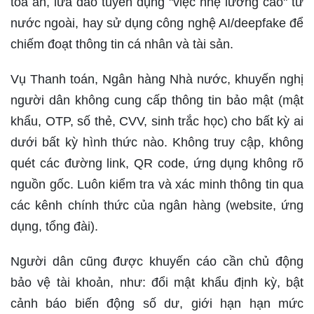
tòa án, lừa đảo tuyển dụng "việc nhẹ lương cao" từ
nước ngoài, hay sử dụng công nghệ AI/deepfake để
chiếm đoạt thông tin cá nhân và tài sản.
Vụ Thanh toán, Ngân hàng Nhà nước, khuyến nghị
người dân không cung cấp thông tin bảo mật (mật
khẩu, OTP, số thẻ, CVV, sinh trắc học) cho bất kỳ ai
dưới bất kỳ hình thức nào. Không truy cập, không
quét các đường link, QR code, ứng dụng không rõ
nguồn gốc. Luôn kiểm tra và xác minh thông tin qua
các kênh chính thức của ngân hàng (website, ứng
dụng, tổng đài).
Người dân cũng được khuyến cáo cần chủ động
bảo vệ tài khoản, như: đổi mật khẩu định kỳ, bật
cảnh báo biến động số dư, giới hạn hạn mức