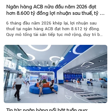
Ngân hàng ACB nửa đầu năm 2026 đạt
hơn 8.600 tỷ đồng lợi nhuận sau thuế, tỷ lệ
nợ xấu thấp nhất ngành
6 tháng đầu năm 2026 khép lại, lợi nhuận sau
thuế tại ngân hàng ACB đạt hơn 8.612 tỷ đồng.
Quy mô tổng tài sản tiếp tục mở rộng, duy trì bộ
đệm dự phòng...
Tin tức ngân hàng nổi bật tuần qua: