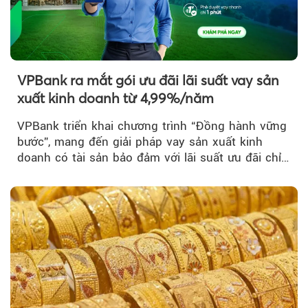
VPBank ra mắt gói ưu đãi lãi suất vay sản
xuất kinh doanh từ 4,99%/năm
VPBank triển khai chương trình “Đồng hành vững
bước”, mang đến giải pháp vay sản xuất kinh
doanh có tài sản bảo đảm với lãi suất ưu đãi chỉ
từ 4,99%/năm...