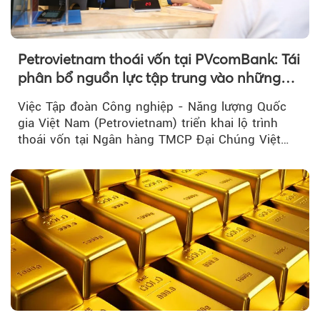
Petrovietnam thoái vốn tại PVcomBank: Tái
phân bổ nguồn lực tập trung vào những
lĩnh vực cốt lõi
Việc Tập đoàn Công nghiệp - Năng lượng Quốc
gia Việt Nam (Petrovietnam) triển khai lộ trình
thoái vốn tại Ngân hàng TMCP Đại Chúng Việt
Nam là bước đi trong quá trình cơ cấu...