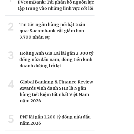
PVcomBank: Tái phân bổ nguồn lực
tập trung vào những lĩnh vực cốt lõi
2
Tin tức ngân hàng nổi bật tuần
qua: Sacombank cắt giảm hơn
3.700 nhân sự
3
Hoàng Anh Gia Lai lãi gần 2.300 tỷ
đồng nửa đầu năm, dòng tiền kinh
doanh dương trở lại
4
Global Banking & Finance Review
Awards vinh danh SHB là Ngân
hàng tiết kiệm tốt nhất Việt Nam
năm 2026
5
PNJ lãi gần 1.200 tỷ đồng nửa đầu
năm 2026