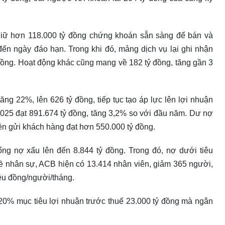
giữ hơn 118.000 tỷ đồng chứng khoán sẵn sàng để bán và
ến ngày đáo hạn. Trong khi đó, mảng dịch vụ lại ghi nhận
 đồng. Hoạt động khác cũng mang về 182 tỷ đồng, tăng gần 3
tăng 22%, lên 626 tỷ đồng, tiếp tục tạo áp lực lên lợi nhuận
/2025 đạt 891.674 tỷ đồng, tăng 3,2% so với đầu năm. Dư nợ
tiền gửi khách hàng đạt hơn 550.000 tỷ đồng.
ổng nợ xấu lên đến 8.844 tỷ đồng. Trong đó, nợ dưới tiêu
ề nhân sự, ACB hiện có 13.414 nhân viên, giảm 365 người,
iệu đồng/người/tháng.
0% mục tiêu lợi nhuận trước thuế 23.000 tỷ đồng mà ngân