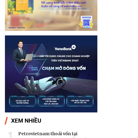
XEM NHIỀU
1
Petrovietnam thoái vốn tại