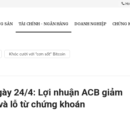
Hot
TÀI CHÍNH - NGÂN HÀNG
G SẢN
DOANH NGHIỆP
CHỨNG 
Khóc cười với “cơn sốt” Bitcoin
gày 24/4: Lợi nhuận ACB giảm
 và lỗ từ chứng khoán