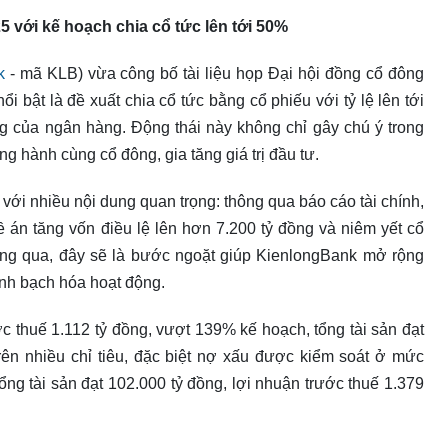
với kế hoạch chia cổ tức lên tới 50%
k
- mã KLB) vừa công bố tài liệu họp Đại hội đồng cổ đông
bật là đề xuất chia cổ tức bằng cổ phiếu với tỷ lệ lên tới
g của ngân hàng. Động thái này không chỉ gây chú ý trong
hành cùng cổ đông, gia tăng giá trị đầu tư.
, với nhiều nội dung quan trọng: thông qua báo cáo tài chính,
 án tăng vốn điều lệ lên hơn 7.200 tỷ đồng và niêm yết cổ
ng qua, đây sẽ là bước ngoặt giúp KienlongBank mở rộng
nh bạch hóa hoạt động.
 thuế 1.112 tỷ đồng, vượt 139% kế hoạch, tổng tài sản đạt
trên nhiều chỉ tiêu, đặc biệt nợ xấu được kiểm soát ở mức
ng tài sản đạt 102.000 tỷ đồng, lợi nhuận trước thuế 1.379