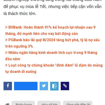
để phục vụ mùa lễ Tết, nhưng việc tiếp cận vốn vẫn
là thách thức lớn.
BVBank: Hoàn thành 91% kế hoạch lợi nhuận sau 9
tháng, đổ mạnh tiền cho vay bất động sản
PGBank báo lãi quý III/2024 tăng bứt phá, tỷ lệ nợ xấu
trên ngưỡng 3%
Nhiều ngân hàng kinh doanh tích cực trong 9 tháng
đầu năm
Loạt công ty chứng khoán "đình đám" lỗ đậm do mảng
tự doanh đi xuống
Ngân hang
chia cổ tức
tăng vốn điều lệ