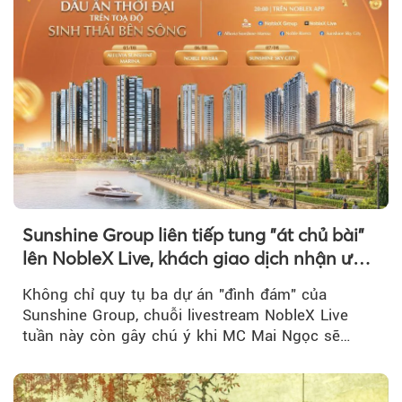
Sunshine Group liên tiếp tung "át chủ bài"
lên NobleX Live, khách giao dịch nhận ưu
đãi hàng trăm triệu đồng
Không chỉ quy tụ ba dự án "đình đám" của
Sunshine Group, chuỗi livestream NobleX Live
tuần này còn gây chú ý khi MC Mai Ngọc sẽ
đồng hành trong phiên livestream giới thiệu...