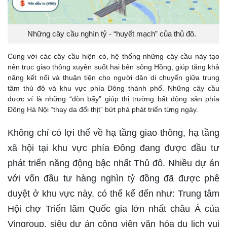
Những cây cầu nghìn tỷ - “huyết mạch” của thủ đô.
Cùng với các cây cầu hiện có, hệ thống những cây cầu này tạo
nên trục giao thông xuyên suốt hai bên sông Hồng, giúp tăng khả
năng kết nối và thuận tiện cho người dân di chuyển giữa trung
tâm thủ đô và khu vực phía Đông thành phố. Những cây cầu
được ví là những “đòn bẩy” giúp thị trường bất động sản phía
Đông Hà Nội “thay da đổi thịt” bứt phá phát triển từng ngày.
Không chỉ có lợi thế về hạ tầng giao thông, hạ tầng
xã hội tại khu vực phía Đông đang được đầu tư
phát triển năng động bậc nhất Thủ đô. Nhiều dự án
với vốn đầu tư hàng nghìn tỷ đồng đã được phê
duyệt ở khu vực này, có thể kể đến như: Trung tâm
Hội chợ Triển lãm Quốc gia lớn nhất châu Á của
Vingroup, siêu dự án công viên văn hóa du lịch vui