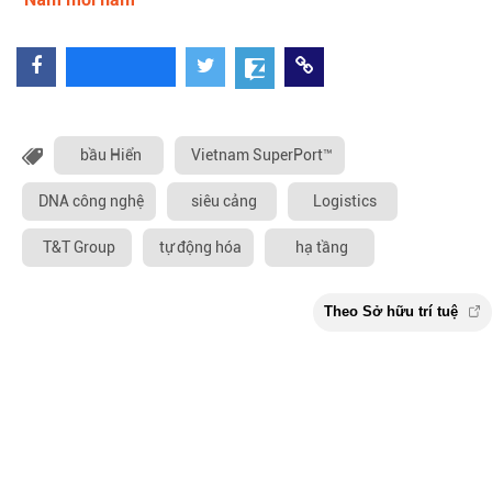
bầu Hiển
Vietnam SuperPort™
DNA công nghệ
siêu cảng
Logistics
T&T Group
tự động hóa
hạ tầng