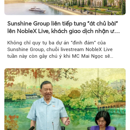
Sunshine Group liên tiếp tung "át chủ bài"
lên NobleX Live, khách giao dịch nhận ưu
đãi hàng trăm triệu đồng
Không chỉ quy tụ ba dự án "đình đám" của
Sunshine Group, chuỗi livestream NobleX Live
tuần này còn gây chú ý khi MC Mai Ngọc sẽ
đồng hành trong phiên livestream giới thiệu...