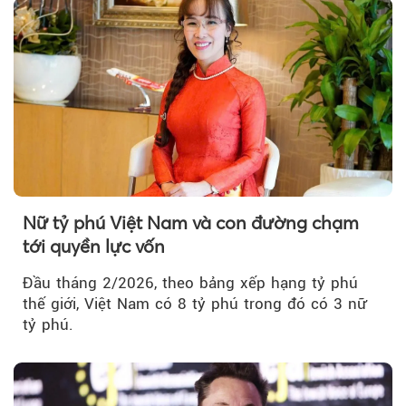
triển bền vững cần trở thành mối quan tâm
chung của toàn bộ doanh nghiệp, thay vì chỉ gói
gọn trong một bộ phận chuyên trách.
Nữ tỷ phú Việt Nam và con đường chạm
tới quyền lực vốn
Đầu tháng 2/2026, theo bảng xếp hạng tỷ phú
thế giới, Việt Nam có 8 tỷ phú trong đó có 3 nữ
tỷ phú.