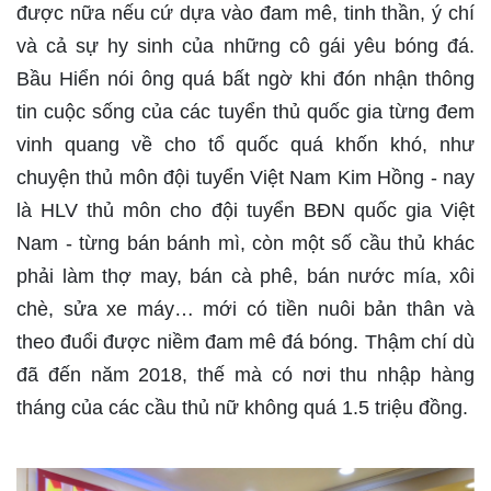
được nữa nếu cứ dựa vào đam mê, tinh thần, ý chí
và cả sự hy sinh của những cô gái yêu bóng đá.
Bầu Hiển nói ông quá bất ngờ khi đón nhận thông
tin cuộc sống của các tuyển thủ quốc gia từng đem
vinh quang về cho tổ quốc quá khốn khó, như
chuyện thủ môn đội tuyển Việt Nam Kim Hồng - nay
là HLV thủ môn cho đội tuyển BĐN quốc gia Việt
Nam - từng bán bánh mì, còn một số cầu thủ khác
phải làm thợ may, bán cà phê, bán nước mía, xôi
chè, sửa xe máy… mới có tiền nuôi bản thân và
theo đuổi được niềm đam mê đá bóng. Thậm chí dù
đã đến năm 2018, thế mà có nơi thu nhập hàng
tháng của các cầu thủ nữ không quá 1.5 triệu đồng.