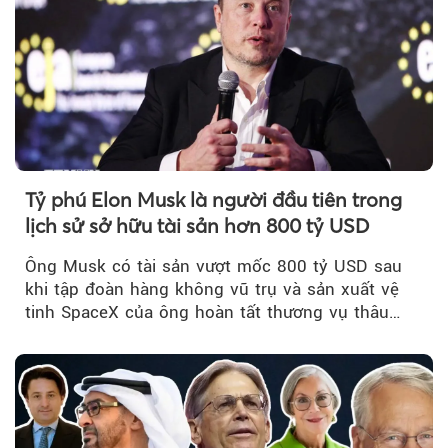
Tỷ phú Elon Musk là người đầu tiên trong
lịch sử sở hữu tài sản hơn 800 tỷ USD
Ông Musk có tài sản vượt mốc 800 tỷ USD sau
khi tập đoàn hàng không vũ trụ và sản xuất vệ
tinh SpaceX của ông hoàn tất thương vụ thâu
tóm xAI - công ty AI, truyền thông xã hội cũng
do ông kiểm soát.