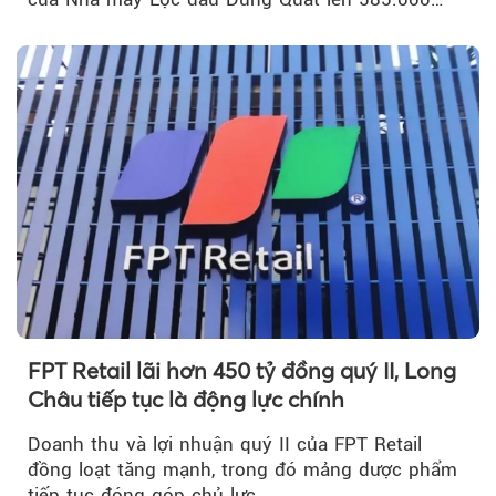
m³...
FPT Retail lãi hơn 450 tỷ đồng quý II, Long
Châu tiếp tục là động lực chính
Doanh thu và lợi nhuận quý II của FPT Retail
đồng loạt tăng mạnh, trong đó mảng dược phẩm
tiếp tục đóng góp chủ lực.