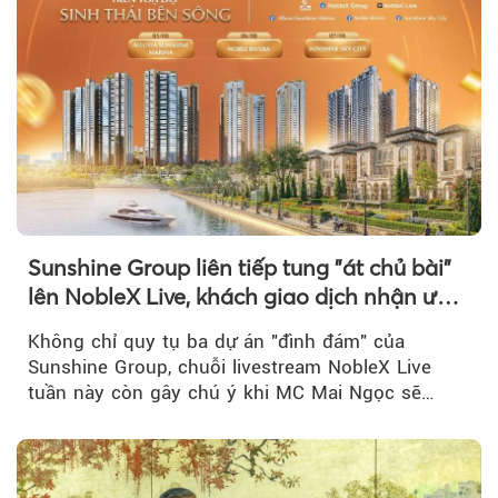
Sunshine Group liên tiếp tung "át chủ bài"
lên NobleX Live, khách giao dịch nhận ưu
đãi hàng trăm triệu đồng
Không chỉ quy tụ ba dự án "đình đám" của
Sunshine Group, chuỗi livestream NobleX Live
tuần này còn gây chú ý khi MC Mai Ngọc sẽ
đồng hành trong phiên livestream giới thiệu...