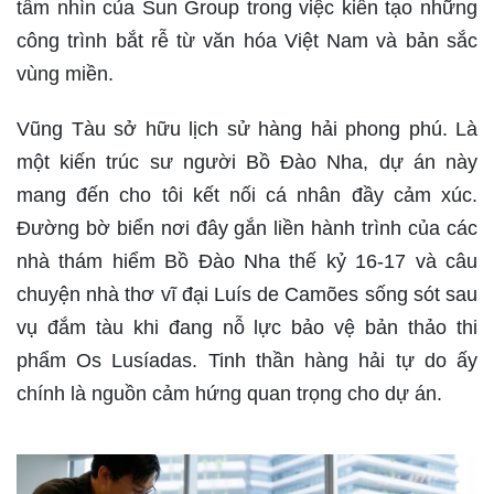
tầm nhìn của Sun Group trong việc kiến tạo những
công trình bắt rễ từ văn hóa Việt Nam và bản sắc
vùng miền.
Vũng Tàu sở hữu lịch sử hàng hải phong phú. Là
một kiến trúc sư người Bồ Đào Nha, dự án này
mang đến cho tôi kết nối cá nhân đầy cảm xúc.
Đường bờ biển nơi đây gắn liền hành trình của các
nhà thám hiểm Bồ Đào Nha thế kỷ 16-17 và câu
chuyện nhà thơ vĩ đại Luís de Camões sống sót sau
vụ đắm tàu khi đang nỗ lực bảo vệ bản thảo thi
phẩm Os Lusíadas. Tinh thần hàng hải tự do ấy
chính là nguồn cảm hứng quan trọng cho dự án.