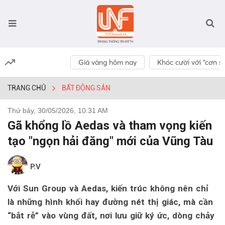
Giá vàng hôm nay
Khóc cười với “cơn số
TRANG CHỦ
BẤT ĐỘNG SẢN
Thứ bảy, 30/05/2026, 10:31 AM
Gã khổng lồ Aedas và tham vọng kiến
tạo "ngọn hải đăng" mới của Vũng Tàu
P.V
Với Sun Group và Aedas, kiến trúc không nên chỉ
là những hình khối hay đường nét thị giác, mà cần
“bắt rễ” vào vùng đất, nơi lưu giữ ký ức, dòng chảy