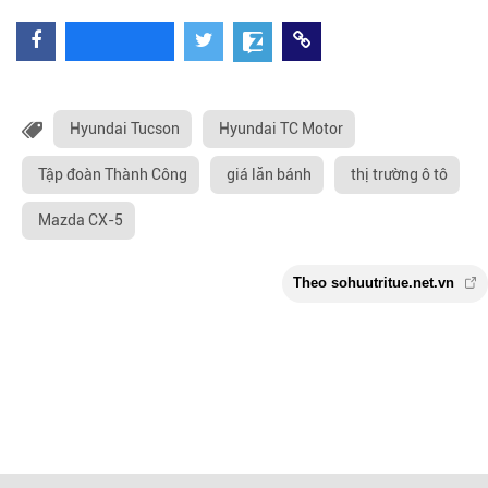
Hyundai Tucson
Hyundai TC Motor
Tập đoàn Thành Công
giá lăn bánh
thị trường ô tô
Mazda CX-5