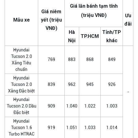
Giá lăn bánh tạm tính
Giá niêm
(triệu VNĐ)
Ưu
Mẫu xe
yết (triệu
đãi
VNĐ)
Hà
Tỉnh/TP
TP.HCM
Nội
khác
Hyundai
Tucson 2.0
769
883
868
849
Xăng Tiêu
chuẩn
Hyundai
Tucson 2.0
839
962
945
926
Xăng Đặc biệt
-
Hyundai
Tucson 2.0 Dầu
909
1.040
1.022
1.003
Đặc biệt
Hyundai
Tucson 1.6
919
1.051
1.033
1.014
Turbo HTRAC