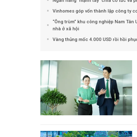
Ngân hàng "mạnh tay" chia cổ tức và p
Vinhomes góp vốn thành lập công ty co
“Ông trùm” khu công nghiệp Nam Tân Uy
nhà ở xã hội
Vàng thủng mốc 4.000 USD rồi hồi phục