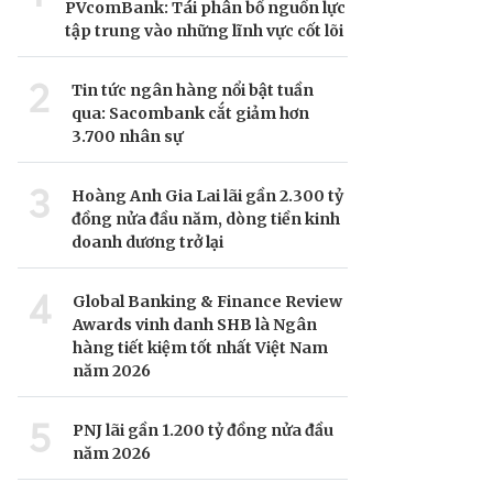
PVcomBank: Tái phân bổ nguồn lực
tập trung vào những lĩnh vực cốt lõi
2
Tin tức ngân hàng nổi bật tuần
qua: Sacombank cắt giảm hơn
3.700 nhân sự
3
Hoàng Anh Gia Lai lãi gần 2.300 tỷ
đồng nửa đầu năm, dòng tiền kinh
doanh dương trở lại
4
Global Banking & Finance Review
Awards vinh danh SHB là Ngân
hàng tiết kiệm tốt nhất Việt Nam
năm 2026
5
PNJ lãi gần 1.200 tỷ đồng nửa đầu
năm 2026