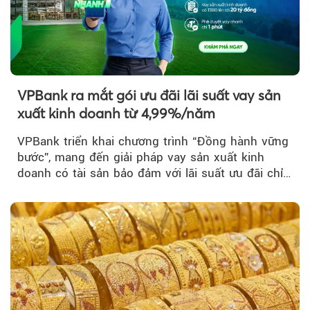
VPBank ra mắt gói ưu đãi lãi suất vay sản
xuất kinh doanh từ 4,99%/năm
VPBank triển khai chương trình “Đồng hành vững
bước”, mang đến giải pháp vay sản xuất kinh
doanh có tài sản bảo đảm với lãi suất ưu đãi chỉ
từ 4,99%/năm...