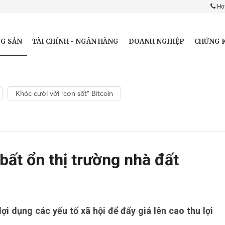
Hot
G SẢN
TÀI CHÍNH - NGÂN HÀNG
DOANH NGHIỆP
CHỨNG 
Khóc cười với “cơn sốt” Bitcoin
bất ổn thị trường nhà đất
ợi dụng các yếu tố xã hội để đẩy giá lên cao thu lợi