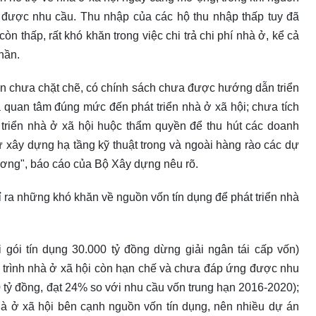
 được nhu cầu. Thu nhập của các hộ thu nhập thấp tuy đã
n thấp, rất khó khăn trong việc chi trả chi phí nhà ở, kể cả
hần.
òn chưa chặt chẽ, có chính sách chưa được hướng dẫn triển
a quan tâm đúng mức đến phát triển nhà ở xã hội; chưa tích
triển nhà ở xã hội huộc thẩm quyền để thu hút các doanh
ư xây dựng hạ tầng kỹ thuật trong và ngoài hàng rào các dự
ương", báo cáo của Bộ Xây dựng nêu rõ.
 ra những khó khăn về nguồn vốn tín dụng để phát triển nhà
i gói tín dụng 30.000 tỷ đồng dừng giải ngân tái cấp vốn)
 trình nhà ở xã hội còn hạn chế và chưa đáp ứng được nhu
tỷ đồng, đạt 24% so với nhu cầu vốn trung hạn 2016-2020);
à ở xã hội bên cạnh nguồn vốn tín dụng, nên nhiều dự án