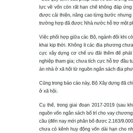
lực về vốn còn rất hạn chế không đáp ứng
được cải thiện, nâng cao từng bước nhưng cò
trường hợp đã được Nhà nước hỗ trợ một p
Việc phối hợp giữa các Bộ, ngành đôi khi c
khai kịp thời. Không ít các địa phương chư
cực xây dựng cơ chế ưu đãi thêm để phát 
nghiệp tham gia; chưa tích cực hỗ trợ đầu t
án nhà ở xã hội từ nguồn ngân sách địa ph
Cũng trong báo cáo này, Bộ Xây dựng đã chỉ
ở xã hội.
Cụ thể, trong giai đoạn 2017-2019 (sau kh
nguồn vốn ngân sách bố trí cho vay chương
cầu (đến nay mới phân bổ được 2.163/9.000 
chưa có kênh huy động vốn dài hạn cho nh