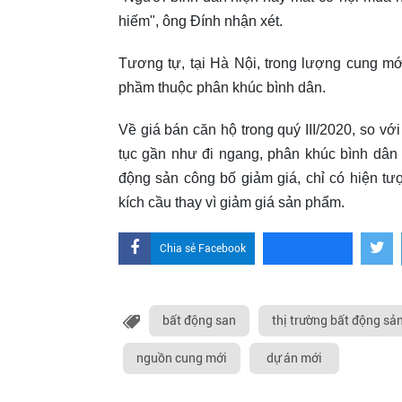
hiếm", ông Đính nhận xét.
Tương tự, tại Hà Nội, trong lượng cung m
phầm thuộc phân khúc bình dân.
Về giá bán căn hộ trong quý III/2020, so với 
tục gần như đi ngang, phân khúc bình dân t
động sản công bố giảm giá, chỉ có hiện tươ
kích cầu thay vì giảm giá sản phẩm.
Chia sẻ Facebook
bất động san
thị trường bất động sả
nguồn cung mới
dự án mới