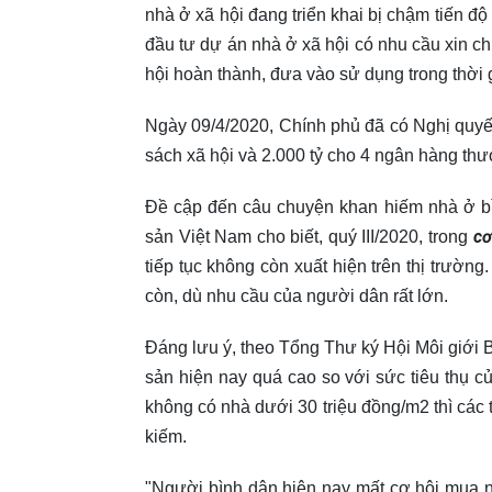
nhà ở xã hội đang triển khai bị chậm tiến đ
đầu tư dự án nhà ở xã hội có nhu cầu xin 
hội hoàn thành, đưa vào sử dụng trong thời 
Ngày 09/4/2020, Chính phủ đã có Nghị quyế
sách xã hội và 2.000 tỷ cho 4 ngân hàng thư
Đề cập đến câu chuyện khan hiếm nhà ở bìn
cơ
sản Việt Nam cho biết, quý III/2020, trong
tiếp tục không còn xuất hiện trên thị trườn
còn, dù nhu cầu của người dân rất lớn.
Đáng lưu ý, theo Tổng Thư ký Hội Môi giới 
sản hiện nay quá cao so với sức tiêu thụ 
không có nhà dưới 30 triệu đồng/m2 thì các
kiếm.
"Người bình dân hiện nay mất cơ hội mua n