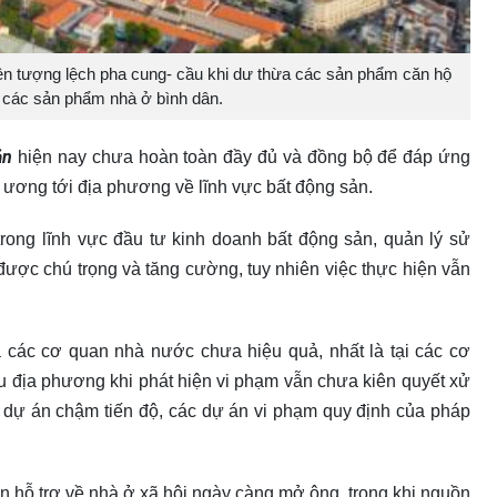
ện tượng lệch pha cung- cầu khi dư thừa các sản phẩm căn hộ
u các sản phẩm nhà ở bình dân.
ản
hiện nay chưa hoàn toàn đầy đủ và đồng bộ để đáp ứng
 ương tới địa phương về lĩnh vực bất động sản.
 trong lĩnh vực đầu tư kinh doanh bất động sản, quản lý sử
 được chú trọng và tăng cường, tuy nhiên việc thực hiện vẫn
a các cơ quan nhà nước chưa hiệu quả, nhất là tại các cơ
 địa phương khi phát hiện vi phạm vẫn chưa kiên quyết xử
 các dự án chậm tiến độ, các dự án vi phạm quy định của pháp
n hỗ trợ về nhà ở xã hội ngày càng mở ộng, trong khi nguồn