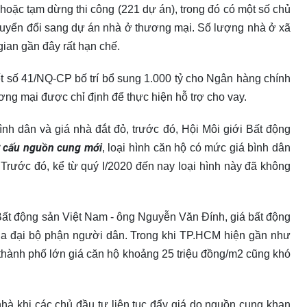
ộ hoặc tạm dừng thi công (221 dự án), trong đó có một số chủ
chuyển đổi sang dự án nhà ở thương mại. Số lượng nhà ở xã
gian gần đây rất hạn chế.
t số 41/NQ-CP bố trí bổ sung 1.000 tỷ cho Ngân hàng chính
ơng mại được chỉ định để thực hiện hỗ trợ cho vay.
h dân và giá nhà đắt đỏ, trước đó, Hội Môi giới Bất động
 cấu nguồn cung mới
, loại hình căn hộ có mức giá bình dân
g. Trước đó, kể từ quý I/2020 đến nay loại hình này đã không
Bất động sản Việt Nam - ông Nguyễn Văn Đính, giá bất động
của đại bộ phận người dân. Trong khi TP.HCM hiện gần như
 thành phố lớn giá căn hộ khoảng 25 triệu đồng/m2 cũng khó
hà khi các chủ đầu tư liên tục đẩy giá do nguồn cung khan