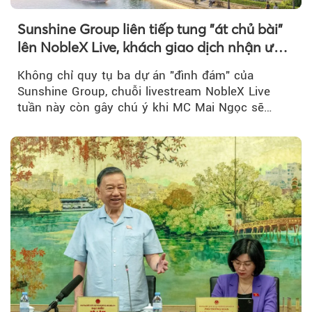
Sunshine Group liên tiếp tung "át chủ bài"
lên NobleX Live, khách giao dịch nhận ưu
đãi hàng trăm triệu đồng
Không chỉ quy tụ ba dự án "đình đám" của
Sunshine Group, chuỗi livestream NobleX Live
tuần này còn gây chú ý khi MC Mai Ngọc sẽ
đồng hành trong phiên livestream giới thiệu...