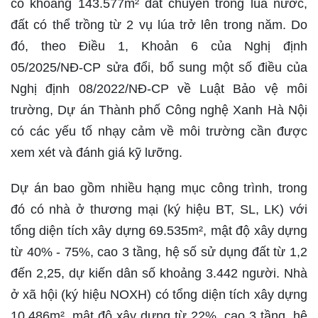
có khoảng 143.577m² đất chuyên trồng lúa nước,
đất có thể trồng từ 2 vụ lúa trở lên trong năm. Do
đó, theo Điều 1, Khoản 6 của Nghị định
05/2025/NĐ-CP sửa đổi, bổ sung một số điều của
Nghị định 08/2022/NĐ-CP về Luật Bảo vệ môi
trường, Dự án Thành phố Công nghệ Xanh Hà Nội
có các yếu tố nhạy cảm về môi trường cần được
xem xét và đánh giá kỹ lưỡng.
Dự án bao gồm nhiều hạng mục công trình, trong
đó có nhà ở thương mại (ký hiệu BT, SL, LK) với
tổng diện tích xây dựng 69.535m², mật độ xây dựng
từ 40% - 75%, cao 3 tầng, hệ số sử dụng đất từ 1,2
đến 2,25, dự kiến dân số khoảng 3.442 người. Nhà
ở xã hội (ký hiệu NOXH) có tổng diện tích xây dựng
10.486m², mật độ xây dựng từ 22%, cao 3 tầng, hệ