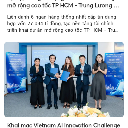
mở rộng cao tốc TP HCM - Trung Lương -
Mỹ Thuận
Liên danh 6 ngân hàng thống nhất cấp tín dụng
hợp vốn 27.094 tỉ đồng, tạo nền tảng tài chính
triển khai dự án mở rộng cao tốc TP HCM - Trung
Lương - Mỹ Thuận, tuyến giao thông huyết mạch
kết nối TP HCM với Đồng bằng sông Cửu Long.
Khai mạc Vietnam AI Innovation Challenge