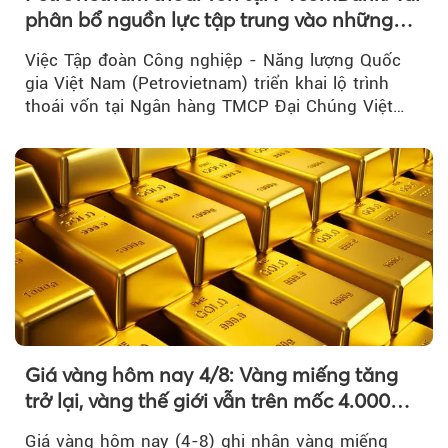
phân bổ nguồn lực tập trung vào những
lĩnh vực cốt lõi
Việc Tập đoàn Công nghiệp - Năng lượng Quốc
gia Việt Nam (Petrovietnam) triển khai lộ trình
thoái vốn tại Ngân hàng TMCP Đại Chúng Việt
Nam là bước đi trong quá trình cơ cấu...
Giá vàng hôm nay 4/8: Vàng miếng tăng
trở lại, vàng thế giới vẫn trên mốc 4.000
USD/ounce
Giá vàng hôm nay (4-8) ghi nhận vàng miếng