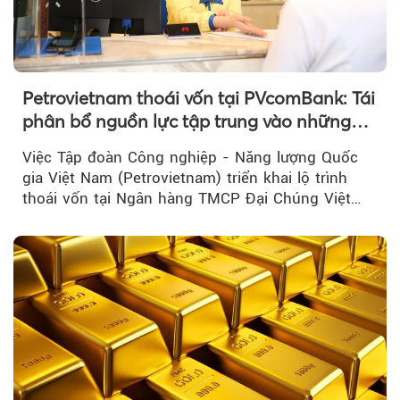
Petrovietnam thoái vốn tại PVcomBank: Tái
phân bổ nguồn lực tập trung vào những
lĩnh vực cốt lõi
Việc Tập đoàn Công nghiệp - Năng lượng Quốc
gia Việt Nam (Petrovietnam) triển khai lộ trình
thoái vốn tại Ngân hàng TMCP Đại Chúng Việt
Nam là bước đi trong quá trình cơ cấu...