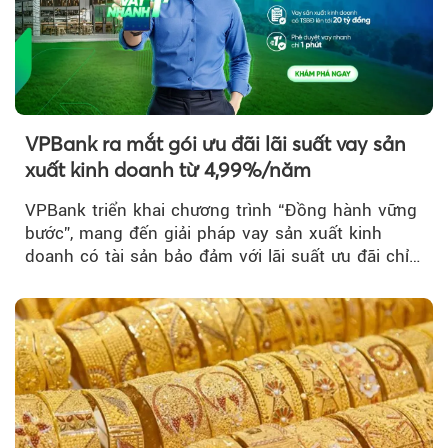
VPBank ra mắt gói ưu đãi lãi suất vay sản
xuất kinh doanh từ 4,99%/năm
VPBank triển khai chương trình “Đồng hành vững
bước”, mang đến giải pháp vay sản xuất kinh
doanh có tài sản bảo đảm với lãi suất ưu đãi chỉ
từ 4,99%/năm...