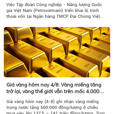
lĩnh vực cốt lõi
Việc Tập đoàn Công nghiệp - Năng lượng Quốc
gia Việt Nam (Petrovietnam) triển khai lộ trình
thoái vốn tại Ngân hàng TMCP Đại Chúng Việt
Nam là bước đi trong quá trình cơ cấu...
Giá vàng hôm nay 4/8: Vàng miếng tăng
trở lại, vàng thế giới vẫn trên mốc 4.000
USD/ounce
Giá vàng hôm nay (4-8) ghi nhận vàng miếng
trong nước tăng 500.000 đồng/lượng ở chiều
mua vào, lên 137,5 – 141 triệu đồng/lượng. Trong