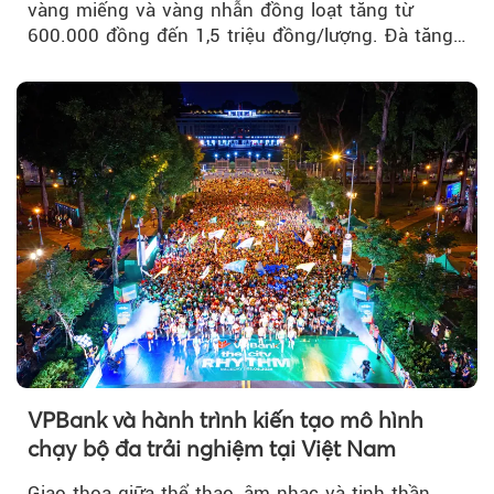
vàng miếng và vàng nhẫn đồng loạt tăng từ
600.000 đồng đến 1,5 triệu đồng/lượng. Đà tăng
của thị trường trong nước được hỗ trợ bởi giá
vàng thế giới bứt phá lên mức cao nhất trong
một tháng.
VPBank và hành trình kiến tạo mô hình
chạy bộ đa trải nghiệm tại Việt Nam
Giao thoa giữa thể thao, âm nhạc và tinh thần