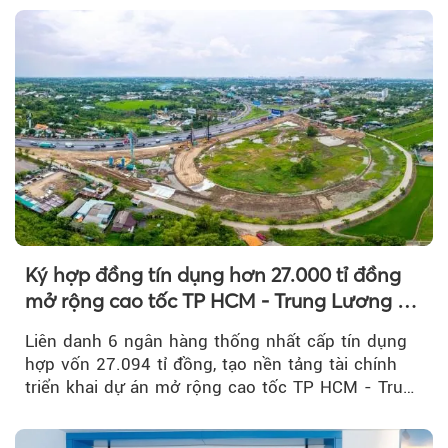
Ký hợp đồng tín dụng hơn 27.000 tỉ đồng
mở rộng cao tốc TP HCM - Trung Lương -
Mỹ Thuận
Liên danh 6 ngân hàng thống nhất cấp tín dụng
hợp vốn 27.094 tỉ đồng, tạo nền tảng tài chính
triển khai dự án mở rộng cao tốc TP HCM - Trung
Lương - Mỹ Thuận, tuyến giao thông huyết mạch
kết nối TP HCM với Đồng bằng sông Cửu Long.