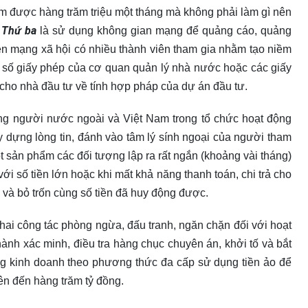
iếm được hàng trăm triệu một tháng mà không phải làm gì nên
Thứ ba
.
là sử dụng không gian mạng để quảng cáo, quảng
ên mạng xã hội có nhiều thành viên tham gia nhằm tạo niềm
 số giấy phép của cơ quan quản lý nhà nước hoặc các giấy
cho nhà đầu tư về tính hợp pháp của dự án đầu tư.
ợng người nước ngoài và Việt Nam trong tổ chức hoạt động
 dựng lòng tin, đánh vào tâm lý sính ngoại của người tham
ột sản phẩm các đối tượng lập ra rất ngắn (khoảng vài tháng)
ới số tiền lớn hoặc khi mất khả năng thanh toán, chi trả cho
 và bỏ trốn cùng số tiền đã huy động được.
hai công tác phòng ngừa, đấu tranh, ngăn chặn đối với hoạt
 hành xác minh, điều tra hàng chục chuyên án, khởi tố và bắt
ng kinh doanh theo phương thức đa cấp sử dụng tiền ảo để
lên đến hàng trăm tỷ đồng.