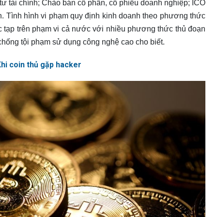
 tư tài chính; Chào bán cổ phần, cổ phiếu doanh nghiệp; ICO
ân. Tình hình vi phạm quy định kinh doanh theo phương thức
c tạp trên phạm vi cả nước với nhiều phương thức thủ đoạn
chống tội phạm sử dụng công nghệ cao cho biết.
Khi coin thủ gặp hacker