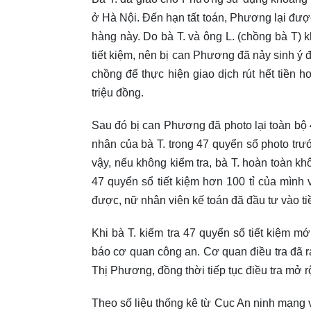
ở Hà Nội. Đến hạn tất toán, Phương lại đư
hàng này. Do bà T. và ông L. (chồng bà T) k
tiết kiệm, nên bị can Phương đã nảy sinh ý
chồng để thực hiện giao dịch rút hết tiền hơn 1
triệu đồng.
Sau đó bị can Phương đã photo lại toàn bộ 47 q
nhân của bà T. trong 47 quyển sổ photo trươ
vậy, nếu không kiểm tra, bà T. hoàn toàn không
47 quyển sổ tiết kiệm hơn 100 tỉ của mình v
được, nữ nhân viên kế toán đã đầu tư vào t
Khi bà T. kiểm tra 47 quyển sổ tiết kiệm mơ
báo cơ quan công an. Cơ quan điều tra đã ra quyế
Thị Phương, đồng thời tiếp tục điều tra mở 
Theo số liệu thống kê từ Cục An ninh mạng