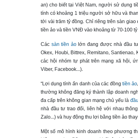
an) cho biết tại Việt Nam, người sử dụng t
tính có khoảng 1 triệu người sở hữu và tham
tới vài trăm tỷ đồng. Chỉ riêng trên sàn giao
tiền ảo và tiền VNĐ vào khoảng từ 70-100 tỷ
Các
sàn tiền ảo
lớn đang được nhà đầu tư 
Okex, Houbi, Bittrex, Remitano, Santienao, 
các hội nhóm tự phát trên mạng xã hội, ứ
Viber, Facebook...).
“Lợi dụng tính ẩn danh của các đồng
tiền ảo
thường không đăng ký thành lập doanh ngh
đa cấp trên không gian mạng chủ yếu là
đầu
nhà đầu tư trao đổi, liên hệ với nhau thô
Zalo...) và huy động thu lợi bằng tiền ảo tha
Một số mô hình kinh doanh theo phương t