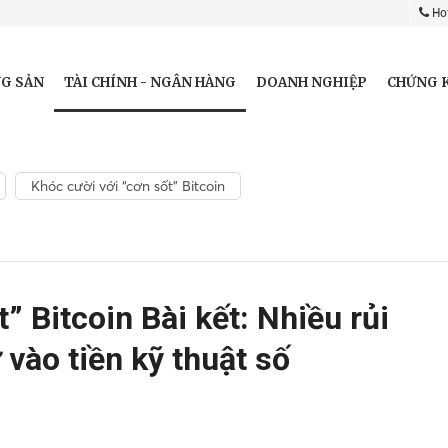
Hot
TÀI CHÍNH - NGÂN HÀNG
G SẢN
DOANH NGHIỆP
CHỨNG 
Khóc cười với “cơn sốt” Bitcoin
” Bitcoin Bài kết: Nhiều rủi
 vào tiền kỹ thuật số