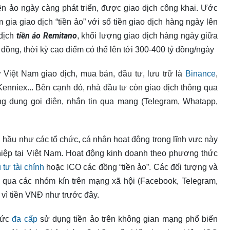
iền ảo ngày càng phát triển, được giao dịch công khai. Ước
 gia giao dịch “tiền ảo” với số tiền giao dịch hàng ngày lên
tiền ảo Remitano
 dịch
, khối lượng giao dịch hàng ngày giữa
 đồng, thời kỳ cao điểm có thể lên tới 300-400 tỷ đồng/ngày
Việt Nam giao dịch, mua bán, đầu tư, lưu trữ là
Binance
,
Kenniex... Bên cạnh đó, nhà đầu tư còn giao dịch thông qua
ng dụng gọi điện, nhắn tin qua mạng (Telegram, Whatapp,
, hầu như các tổ chức, cá nhân hoạt động trong lĩnh vực này
iệp tại Việt Nam. Hoạt động kinh doanh theo phương thức
 tư tài chính
hoặc ICO các đồng “tiền ảo”. Các đối tượng và
ng qua các nhóm kín trên mạng xã hội (Facebook, Telegram,
y vì tiền VNĐ như trước đây.
hức
đa cấp
sử dụng tiền ảo trên không gian mạng phổ biến