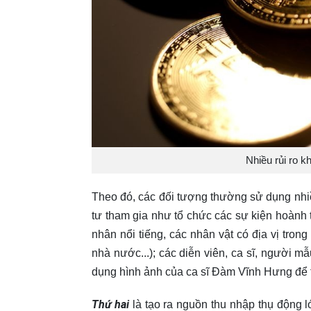
Nhiều rủi ro k
Theo đó, các đối tượng thường sử dụng nhiề
tư tham gia như tổ chức các sự kiện hoành 
nhân nổi tiếng, các nhân vật có địa vị tro
nhà nước...); các diễn viên, ca sĩ, người m
dụng hình ảnh của ca sĩ Đàm Vĩnh Hưng để thu
Thứ hai
là tạo ra nguồn thu nhập thụ động l