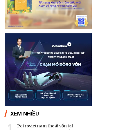
XEM NHIỀU
1
Petrovietnam thoái vốn tại