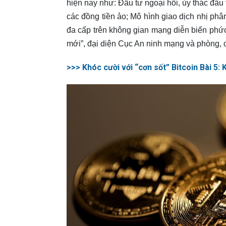
hiện nay như: Đầu tư ngoại hối, ủy thác đầu
các đồng tiền ảo; Mô hình giao dịch nhị ph
đa cấp trên không gian mạng diễn biến phứ
mới”, đại diện Cục An ninh mạng và phòng, 
>>> Khóc cười với “cơn sốt” Bitcoin Bài 5: 