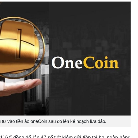
đầu tư vào tiền ảo oneCoin sau đó lên kế hoạch lừa đảo.
 đồng để lập 47 sổ tiết kiệm gửi tiền tại hai ngân hàng