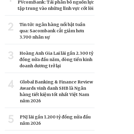
PVcomBank: Tái phân bổ nguồn lực
tập trung vào những lĩnh vực cốt lõi
2
Tin tức ngân hàng nổi bật tuần
qua: Sacombank cắt giảm hơn
3.700 nhân sự
3
Hoàng Anh Gia Lai lãi gần 2.300 tỷ
đồng nửa đầu năm, dòng tiền kinh
doanh dương trở lại
4
Global Banking & Finance Review
Awards vinh danh SHB là Ngân
hàng tiết kiệm tốt nhất Việt Nam
năm 2026
5
PNJ lãi gần 1.200 tỷ đồng nửa đầu
năm 2026