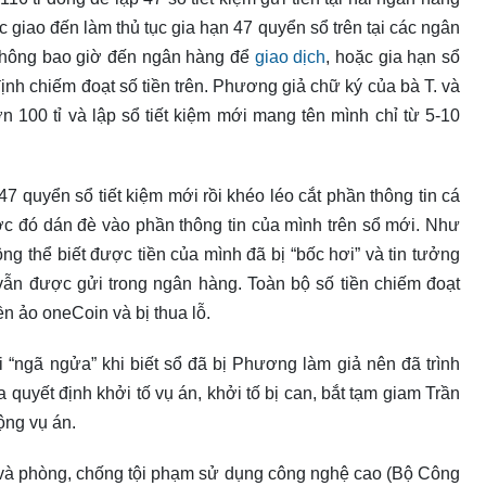
ợc giao đến làm thủ tục gia hạn 47 quyển sổ trên tại các ngân
hông bao giờ đến ngân hàng để
giao dịch
, hoặc gia hạn sổ
 định chiếm đoạt số tiền trên. Phương giả chữ ký của bà T. và
00 tỉ và lập sổ tiết kiệm mới mang tên mình chỉ từ 5-10
uyển sổ tiết kiệm mới rồi khéo léo cắt phần thông tin cá
́c đó dán đè vào phần thông tin của mình trên sổ mới. Như
 thể biết được tiền của mình đã bị “bốc hơi” và tin tưởng
ẫn được gửi trong ngân hàng. Toàn bộ số tiền chiếm đoạt
iền ảo oneCoin và bị thua lỗ.
́i “ngã ngửa” khi biết sổ đã bị Phương làm giả nên đã trình
t định khởi tố vụ án, khởi tố bị can, bắt tạm giam Trần
rộng vụ án.
 và phòng, chống tội phạm sử dụng công nghệ cao (Bộ Công