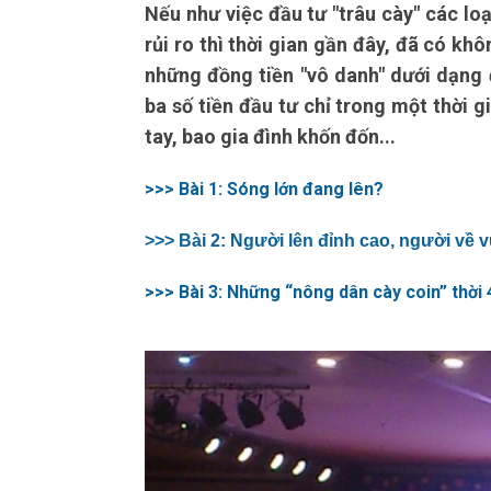
Nếu như việc đầu tư "trâu cày" các loạ
rủi ro thì thời gian gần đây, đã có kh
những đồng tiền "vô danh" dưới dạng đ
ba số tiền đầu tư chỉ trong một thời 
tay, bao gia đình khốn đốn...
>>> Bài 1: Sóng lớn đang lên?
>>> Bài 2: Người lên đỉnh cao, người về 
>>> Bài 3: Những “nông dân cày coin” thời 