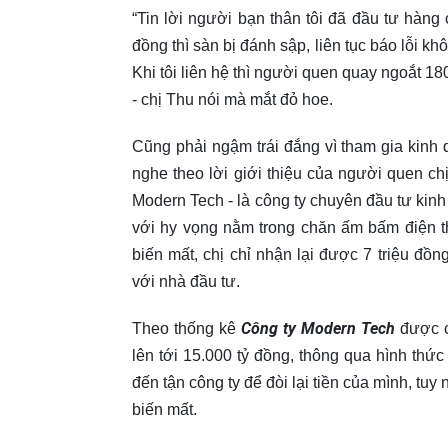
“Tin lời người bạn thân tôi đã đầu tư hàn
đồng thì sàn bị đánh sập, liên tục báo lỗi kh
Khi tôi liên hệ thì người quen quay ngoắt 180
- chị Thu nói mà mắt đỏ hoe.
Cũng phải ngậm trái đắng vì tham gia kinh 
nghe theo lời giới thiệu của người quen ch
Modern Tech - là công ty chuyên đầu tư kinh 
với hy vọng nằm trong chăn ấm bấm điện t
biến mất, chị chỉ nhận lại được 7 triệu đồ
với nhà đầu tư.
Công ty Modern Tech
Theo thống kê
được c
lên tới 15.000 tỷ đồng, thông qua hình thức
đến tận công ty để đòi lại tiền của mình, tu
biến mất.