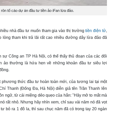
rôn tố cáo dự án đầu tư tiền ảo iFan lừa đảo.
a nhiều nhà đầu tư muốn tham gia vào thị trường
tiền điện tử
,
 lòng tham khi trả lãi rất cao nhiều đường dây lừa đảo đã
h sự Công an TP Hà Nội, có thể thấy thủ đoạn của các đối
ền ảo thường là hứa hẹn về những khoản đầu tư siêu lợi
 đồng.
t phương thức đầu tư hoàn toàn mới, của tương lai tại một
hí Thanh (Đống Đa, Hà Nội) diễn giả tên Trần Thanh lên
ôn ngữ, từ cái miệng dẻo quẹo của hắn: "Hãy mở to mắt mà
ủa nó rất nhỏ. Nhưng hãy nhìn xem, chỉ sau vài năm nó đã vọt
tư bỏ ra 1 đô la, thì sau chục năm đã có trong tay 20 ngàn