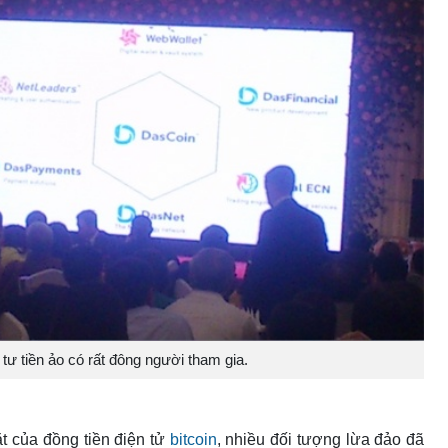
 tư tiền ảo có rất đông người tham gia.
ặt của đồng tiền điện tử
bitcoin
, nhiều đối tượng lừa đảo đã