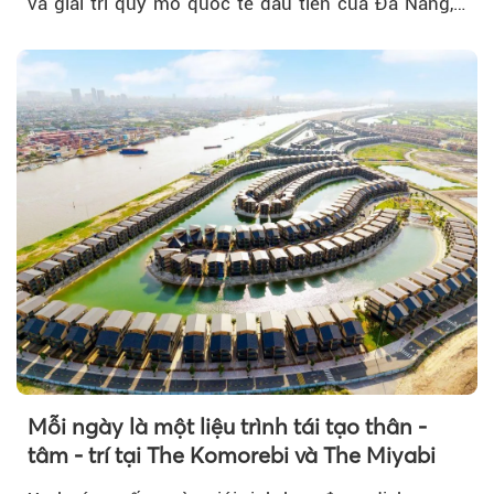
và giải trí quy mô quốc tế đầu tiên của Đà Nẵng,…
Mỗi ngày là một liệu trình tái tạo thân -
tâm - trí tại The Komorebi và The Miyabi