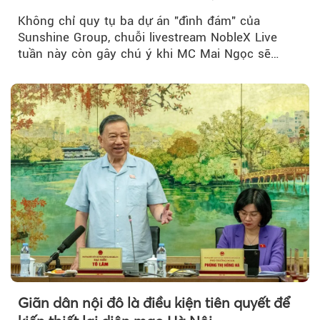
đãi hàng trăm triệu đồng
Không chỉ quy tụ ba dự án "đình đám" của
Sunshine Group, chuỗi livestream NobleX Live
tuần này còn gây chú ý khi MC Mai Ngọc sẽ
đồng hành trong phiên livestream giới thiệu...
Giãn dân nội đô là điều kiện tiên quyết để