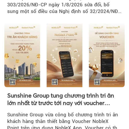
303/2026/NĐ-CP ngày 1/8/2026 sửa đổi, bổ
sung một số điều của Nghị định số 32/2024/NĐ-
CP về quản lý, phát triển cụm công nghiệp.
Sunshine Group tung chương trình tri ân
lớn nhất từ trước tới nay với voucher
NobleX Point cho khách hàng thân thiết
Sunshine Group vừa công bố chương trình tri ân
khách hàng thân thiết bằng Voucher NobleX
Point trên ứng dụng NobleX App. Voucher có thể