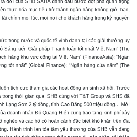
ự ra đời của SHB SAHA đánh dấu bước đột phá quan trọng
iện thực hóa mục tiêu trở thành ngân hàng không giới hạn,
 tài chính mọi lúc, mọi nơi cho khách hàng trong kỷ nguyên
c trong nước và quốc tế vinh danh tại các giải thưởng uy
có Sáng kiến Giải pháp Thanh toán tốt nhất Việt Nam” (The
ách hàng khu vực công tại Việt Nam” (FinanceAsia); “Ngân
ững tốt nhất” (Global Finance); “Ngân hàng của năm” (The
uôn tích cực tham gia các hoạt động an sinh xã hội. Trước
 trong thời gian qua, SHB cùng với T&T Group và SHS đã
tỉnh Lạng Sơn 2 tỷ đồng, tỉnh Cao Bằng 500 triệu đồng… Mới
 của doanh nhân Đỗ Quang Hiển cũng trao tặng kinh phí xây
ộ nghèo và các hộ có hoàn cảnh đặc biệt khó khăn trên địa
 đồng. Hành trình lan tỏa tâm yêu thương của SHB vẫn đang