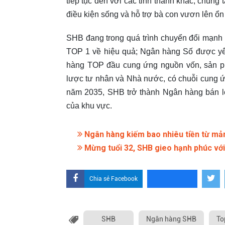
tiếp tục đến với các tỉnh thành khác, chung 
điều kiện sống và hỗ trợ bà con vươn lên ổn
SHB đang trong quá trình chuyển đổi mạnh
TOP 1 về hiệu quả; Ngân hàng Số được yêu
hàng TOP đầu cung ứng nguồn vốn, sản ph
lược tư nhân và Nhà nước, có chuỗi cung ứng
năm 2035, SHB trở thành Ngân hàng bán l
của khu vực.
Ngân hàng kiếm bao nhiêu tiền từ mả
Mừng tuổi 32, SHB gieo hạnh phúc với
Chia sẻ Facebook
SHB
Ngân hàng SHB
To