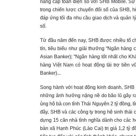
nâng cấp toàn diện so với SHB Mobile. S
trong chiến lược chuyển đổi số của SHB, h
đáp ứng tối đa nhu cầu giao dịch và quản lý
số.
Từ đầu năm đến nay, SHB được nhiều tổ chứ
tín, tiêu biểu như giải thưởng “Ngân hàng 
Asian Banker); “Ngân hàng tốt nhất cho Kh
hàng Việt Nam có hoạt động tài trợ bền v
Banker)...
Song hành với hoạt động kinh doanh, SHB l
những ảnh hưởng nặng nề do bão lũ gây ra
ủng hộ bà con tỉnh Thái Nguyên 2 tỷ đồng, 
đây, SHB và các công ty trong hệ sinh thái
dựng 15 căn nhà tình nghĩa dành cho các h
bàn xã Hạnh Phúc (Lào Cai) trị giá 1,2 tỷ