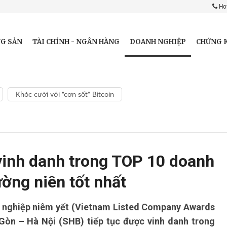
Hot
DOANH NGHIỆP
G SẢN
TÀI CHÍNH - NGÂN HÀNG
CHỨNG 
Khóc cười với “cơn sốt” Bitcoin
vinh danh trong TOP 10 doanh
ờng niên tốt nhất
nh nghiệp niêm yết (Vietnam Listed Company Awards
òn – Hà Nội (SHB) tiếp tục được vinh danh trong