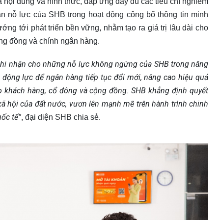
 nội dung và hình thức, đáp ứng đầy đủ các tiêu chí nghiêm
ận nỗ lực của SHB trong hoạt động công bố thông tin minh
ớng tới phát triển bền vững, nhằm tạo ra giá trị lâu dài cho
ộng đồng và chính ngân hàng.
 ghi nhận cho những nỗ lực không ngừng của SHB trong nâng
à động lực để ngân hàng tiếp tục đổi mới, nâng cao hiệu quả
ho khách hàng, cổ đông và cộng đồng. SHB khẳng định quyết
xã hội của đất nước, vươn lên mạnh mẽ trên hành trình chinh
ốc tế”
, đại diện SHB chia sẻ.