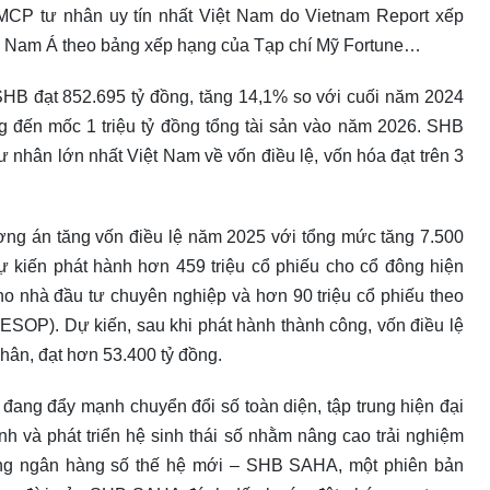
MCP tư nhân uy tín nhất Việt Nam do Vietnam Report xếp
 Nam Á theo bảng xếp hạng của Tạp chí Mỹ Fortune…
 SHB đạt 852.695 tỷ đồng, tăng 14,1% so với cuối năm 2024
 đến mốc 1 triệu tỷ đồng tổng tài sản vào năm 2026. SHB
ư nhân lớn nhất Việt Nam về vốn điều lệ, vốn hóa đạt trên 3
 án tăng vốn điều lệ năm 2025 với tổng mức tăng 7.500
 kiến phát hành hơn 459 triệu cổ phiếu cho cổ đông hiện
cho nhà đầu tư chuyên nghiệp và hơn 90 triệu cổ phiếu theo
ESOP). Dự kiến, sau khi phát hành thành công, vốn điều lệ
ân, đạt hơn 53.400 tỷ đồng.
đang đẩy mạnh chuyển đổi số toàn diện, tập trung hiện đại
nh và phát triển hệ sinh thái số nhằm nâng cao trải nghiệm
ng ngân hàng số thế hệ mới – SHB SAHA, một phiên bản