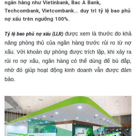
ngân hàng như Vietinbank, Bac A Bank,
Techcombank, Vietcombank... duy trì tỷ lệ bao phủ
nợ xấu trên ngưỡng 100%.
được xem là thước đo khả
Tỷ lệ bao phủ nợ xấu (LLR)
năng phòng thủ của ngân hàng trước rủi ro từ nợ
xấu. Với khoản dự phòng được trích lập, khi xảy ra
rủi ro nợ xấu, ngân hàng có thể dùng để bù đắp,
nhờ đó giúp hoạt động kinh doanh vẫn được đảm
bảo.