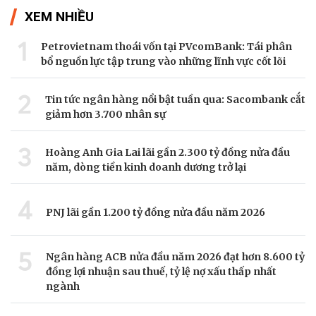
XEM NHIỀU
1
Petrovietnam thoái vốn tại PVcomBank: Tái phân
bổ nguồn lực tập trung vào những lĩnh vực cốt lõi
2
Tin tức ngân hàng nổi bật tuần qua: Sacombank cắt
giảm hơn 3.700 nhân sự
3
Hoàng Anh Gia Lai lãi gần 2.300 tỷ đồng nửa đầu
năm, dòng tiền kinh doanh dương trở lại
4
PNJ lãi gần 1.200 tỷ đồng nửa đầu năm 2026
5
Ngân hàng ACB nửa đầu năm 2026 đạt hơn 8.600 tỷ
đồng lợi nhuận sau thuế, tỷ lệ nợ xấu thấp nhất
ngành