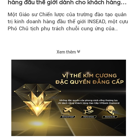
hàng đầu thế giới dành cho khách hàng
của VPBank SME
Một Giáo sư Chiến lược của trường đào tạo quản
trị kinh doanh hàng đầu thế giới INSEAD, một cựu
Phó Chủ tịch phụ trách chuỗi cung ứng của
P&G...
Xem thêm