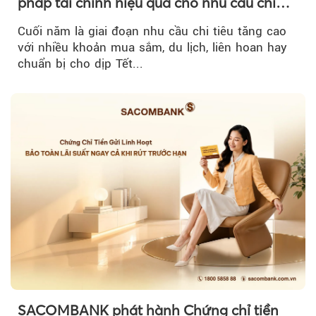
pháp tài chính hiệu quả cho nhu cầu chi
tiêu cuối năm
Cuối năm là giai đoạn nhu cầu chi tiêu tăng cao
với nhiều khoản mua sắm, du lịch, liên hoan hay
chuẩn bị cho dịp Tết...
SACOMBANK phát hành Chứng chỉ tiền