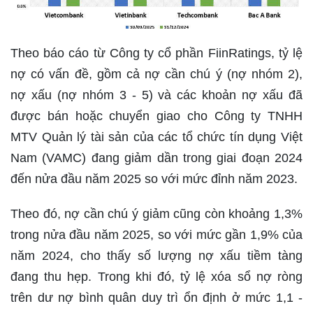
Theo báo cáo từ Công ty cổ phần FiinRatings, tỷ lệ
nợ có vấn đề, gồm cả nợ cần chú ý (nợ nhóm 2),
nợ xấu (nợ nhóm 3 - 5) và các khoản nợ xấu đã
được bán hoặc chuyển giao cho Công ty TNHH
MTV Quản lý tài sản của các tổ chức tín dụng Việt
Nam (VAMC) đang giảm dần trong giai đoạn 2024
đến nửa đầu năm 2025 so với mức đỉnh năm 2023.
Theo đó, nợ cần chú ý giảm cũng còn khoảng 1,3%
trong nửa đầu năm 2025, so với mức gần 1,9% của
năm 2024, cho thấy số lượng nợ xấu tiềm tàng
đang thu hẹp. Trong khi đó, tỷ lệ xóa sổ nợ ròng
trên dư nợ bình quân duy trì ổn định ở mức 1,1 -