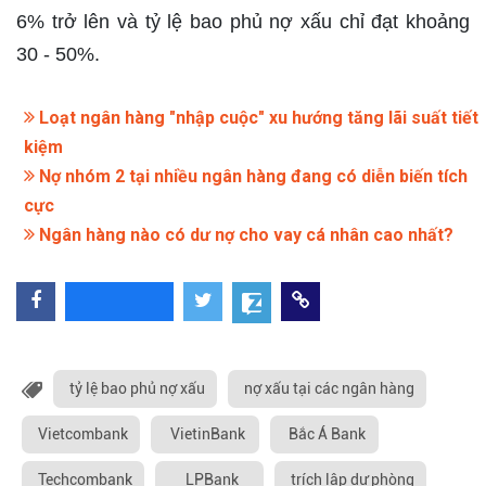
6% trở lên và tỷ lệ bao phủ nợ xấu chỉ đạt khoảng
30 - 50%.
Loạt ngân hàng "nhập cuộc" xu hướng tăng lãi suất tiết
kiệm
Nợ nhóm 2 tại nhiều ngân hàng đang có diễn biến tích
cực
Ngân hàng nào có dư nợ cho vay cá nhân cao nhất?
tỷ lệ bao phủ nợ xấu
nợ xấu tại các ngân hàng
Vietcombank
VietinBank
Bắc Á Bank
Techcombank
LPBank
trích lập dự phòng