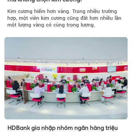
Kim cương hiếm hơn vàng. Trong nhiều trường
hợp, một viên kim cương cũng đắt hơn nhiều lần
một lượng vàng có cùng trọng lượng.
HDBank gia nhập nhóm ngân hàng triệu