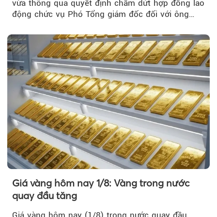
vừa thông qua quyết định chấm dứt hợp đồng lao
động chức vụ Phó Tổng giám đốc đối với ông
Nguyễn Minh Tâm...
Giá vàng hôm nay 1/8: Vàng trong nước
quay đầu tăng
Giá vàng hôm nay (1/8) trong nước quay đầu