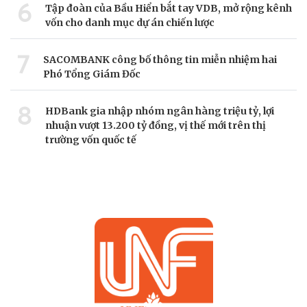
6
Tập đoàn của Bầu Hiển bắt tay VDB, mở rộng kênh
vốn cho danh mục dự án chiến lược
7
SACOMBANK công bố thông tin miễn nhiệm hai
Phó Tổng Giám Đốc
8
HDBank gia nhập nhóm ngân hàng triệu tỷ, lợi
nhuận vượt 13.200 tỷ đồng, vị thế mới trên thị
trường vốn quốc tế