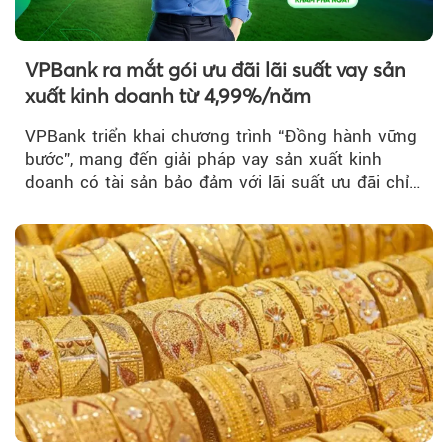
Theo Sở hữu trí 
VPBank ra mắt gói ưu đãi lãi suất vay sản
xuất kinh doanh từ 4,99%/năm
VPBank triển khai chương trình “Đồng hành vững
bước”, mang đến giải pháp vay sản xuất kinh
doanh có tài sản bảo đảm với lãi suất ưu đãi chỉ
từ 4,99%/năm...