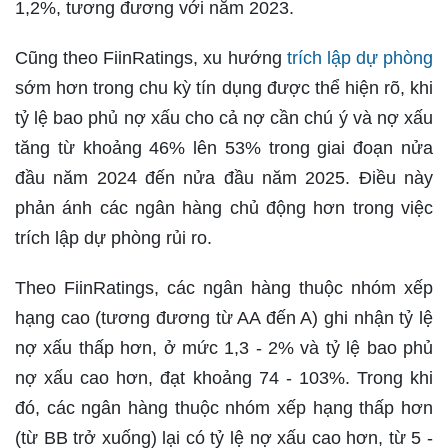
1,2%, tương đương với năm 2023.
Cũng theo FiinRatings, xu hướng
trích lập dự phòng
sớm hơn trong chu kỳ tín dụng được thể hiện rõ, khi
tỷ lệ bao phủ nợ xấu cho cả nợ cần chú ý và nợ xấu
tăng từ khoảng 46% lên 53% trong giai đoạn nửa
đầu năm 2024 đến nửa đầu năm 2025. Điều này
phản ánh các ngân hàng chủ động hơn trong việc
trích lập dự phòng rủi ro.
Theo FiinRatings, các ngân hàng thuộc nhóm xếp
hạng cao (tương đương từ AA đến A) ghi nhận tỷ lệ
nợ xấu thấp hơn, ở mức 1,3 - 2% và tỷ lệ bao phủ
nợ xấu cao hơn, đạt khoảng 74 - 103%. Trong khi
đó, các ngân hàng thuộc nhóm xếp hạng thấp hơn
(từ BB trở xuống) lại có tỷ lệ nợ xấu cao hơn, từ 5 -