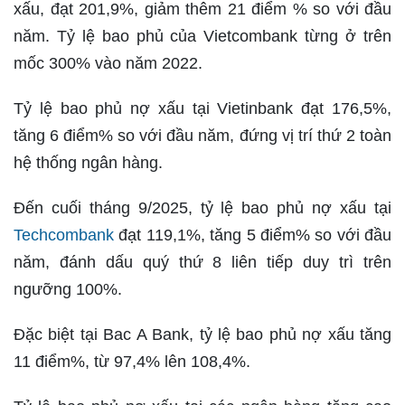
xấu, đạt 201,9%, giảm thêm 21 điểm % so với đầu
năm. Tỷ lệ bao phủ của Vietcombank từng ở trên
mốc 300% vào năm 2022.
Tỷ lệ bao phủ nợ xấu tại Vietinbank đạt 176,5%,
tăng 6 điểm% so với đầu năm, đứng vị trí thứ 2 toàn
hệ thống ngân hàng.
Đến cuối tháng 9/2025, tỷ lệ bao phủ nợ xấu tại
Techcombank
đạt 119,1%, tăng 5 điểm% so với đầu
năm, đánh dấu quý thứ 8 liên tiếp duy trì trên
ngưỡng 100%.
Đặc biệt tại Bac A Bank, tỷ lệ bao phủ nợ xấu tăng
11 điểm%, từ 97,4% lên 108,4%.